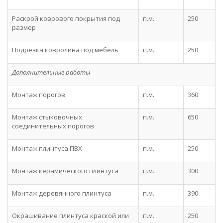
Раскрой коврового покрытия под
п.м.
250
размер
Подрезка ковролина под мебель
п.м.
250
Дополнительные работы
Монтаж порогов
п.м.
360
Монтаж стыковочных
п.м.
650
соединительных порогов
Монтаж плинтуса ПВХ
п.м.
250
Монтаж керамического плинтуса
п.м.
300
Монтаж деревянного плинтуса
п.м.
390
Окрашивание плинтуса краской или
п.м.
250