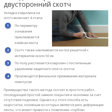
двусторонний скотч
Укладка ковролина на
скотч включает 4 этапа:
По периметру
основания
приклеивается
клейкая лента
Скотч также наклеивается на пол решеткой с
интервалом около 50 см
По полу расстилается ковролин с постепенным
удалением защитного слоя со скотча
Производится финальное прижимание материала
плинтусом
Преимущества такого метода состоят в простоте работ,
последующей простой замене покрытия и экономии за счет
отсутствия подложки. Однако и у этого способа есть
недостатки, основным из которых является риск деформации
ленты, что может привести к появлению «горбов».