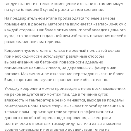
следует занести в теплое помещение и оставить там минимум
на сутки (в идеале 3 суток) в раскатанном состоянии.
На предварительном этапе производятся точные замеры
помещения, в расчеты материала включается «запас» 30-40 см с
каждой стороны. Наиболее оптимален способ укладки цельного
куска, это позволит в дальнейшем избежать появления щелей и
разлохмачивания материала.
Ковролин нужно стелить только на ровный пол, с этой целью
при необходимости используют различные способы
выравнивания: на бетонной поверхности идеально
применение наливных полов, на деревянных – фанера или
оргалит. Максимальное отклонение перепадов высот не более
5 мм, в противном случае выравнивание обязательно.
Укладку ковролина можно производить не во всех помещениях:
не рекомендуется его монтаж там, где в течение суток
влажность и температура резко меняются, выходя за пределы
санитарных норм. Также споры вызывает способ крепления на
теплые полы – производители уверяют в эффективности
данного способа обогрева под ковролином, а электрики
скептически относятся к такому виду настила из-за снижения
уровня конвекции и негативного воздействия тепла на