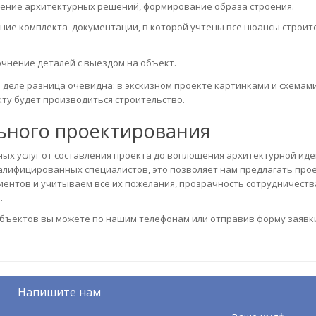
ление архитектурных решений, формирование образа строения.
ение комплекта документации, в которой учтены все нюансы строит
очнение деталей с выездом на объект.
 деле разница очевидна: в экскизном проекте картинками и схемам
кту будет производиться строительство.
льного проектирования
ых услуг от составления проекта до воплощения архитектурной иде
лифицированных специалистов, это позволяет нам предлагать про
иентов и учитываем все их пожелания, прозрачность сотрудничеств
.
объектов вы можете по нашим телефонам или отправив форму заявки
Напишите нам