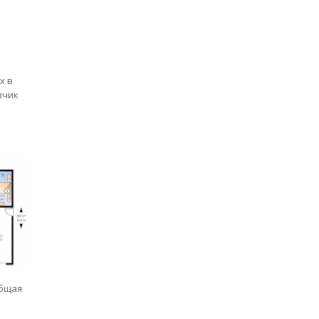
х в
зчик
общая