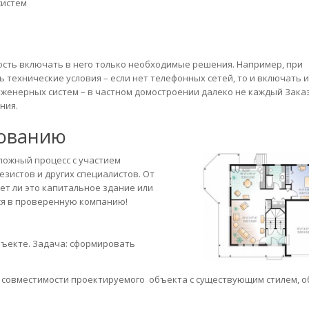
систем
сть включать в него только необходимые решения. Например, при
технические условия – если нет телефонных сетей, то и включать и
инженерных систем – в частном домостроении далеко не каждый Зака
ния.
рованию
ложный процесс с участием
зистов и других специалистов. От
дет ли это капитальное здание или
ся в проверенную компанию!
ъекте. Задача: сформировать
а совместимости проектируемого объекта с существующим стилем, 