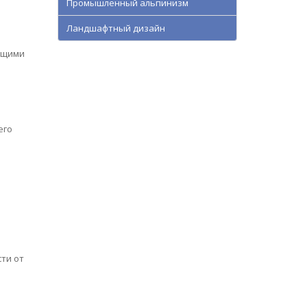
Промышленный альпинизм
Ландшафтный дизайн
ющими
его
ти от