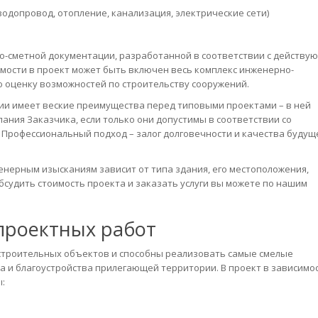
допровод, отопление, канализация, электрические сети)
о-сметной документации, разработанной в соответствии с действу
мости в проект может быть включен весь комплекс инженерно-
 оценку возможностей по строительству сооружений.
и имеет веские преимущества перед типовыми проектами – в ней
ания Заказчика, если только они допустимы в соответствии со
Профессиональный подход – залог долговечности и качества будущ
нерным изысканиям зависит от типа здания, его местоположения,
бсудить стоимость проекта и заказать услуги вы можете по нашим
проектных работ
троительных объектов и способны реализовать самые смелые
а и благоустройства прилегающей территории. В проект в зависимос
: