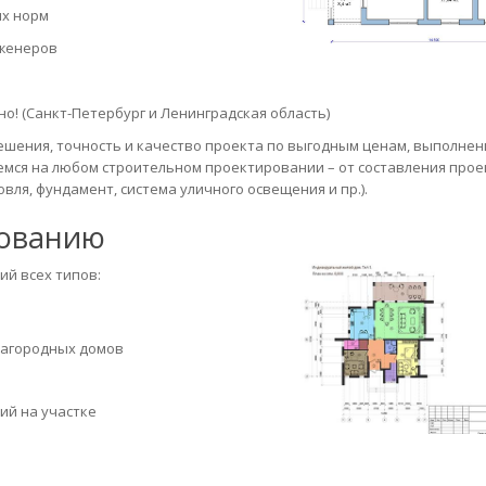
ых норм
нженеров
о! (Санкт-Петербург и Ленинградская область)
шения, точность и качество проекта по выгодным ценам, выполнен
емся на любом строительном проектировании – от составления прое
вля, фундамент, система уличного освещения и пр.).
рованию
ий всех типов:
загородных домов
ий на участке