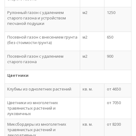
Рулонный газон с удалением
м2
1250
старого газона и устройством
песчаной подушки
Посевной газон с внесением грунта
м2
650
(без стоимости грунта)
Посевной газон с удалением
м2
900
старого газона
Цветники
Клубмы из однолетних растений
кв. м.
от 4650
Цветники из многолетних
от 7050
травянистых растений и
луковичных
Миксбордеры из многолетних
кв. м.
от 8200
травянистых растений и
декоративных