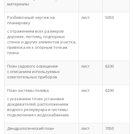
материалы
Разбивочный чертеж на
лист
5050
планировку
с отражением всех размеров
дорожек, лестниц, подпорных
стенок и других элементов участка,
привязка их к опорным точкам
плана
План садового освещения
лист
6200
с описанием используемых
осветительных приборов
План системы полива
лист
6200
с указанием точек установки
дождевателей, расположением
водного резервуара и системы
подключения к водоснабжению
Дендрологический план
лист
7050