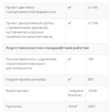
Проект цветника
м²
от 650
с ассортиментной ведомостью
Проект декоративной группы
м²
от 500
с применением деревьев,
кустарников и крупных
травянистых многолетников
Подготовка участка к ландшафтным работам
Ручная перекопка с удалением
м²
140
строительного мусора и
растительности
Корректировка рельефа
м³
850
Вывоз мусора
1 машина
12200
(8 куб.м.)
Прополка
150 м²
2850