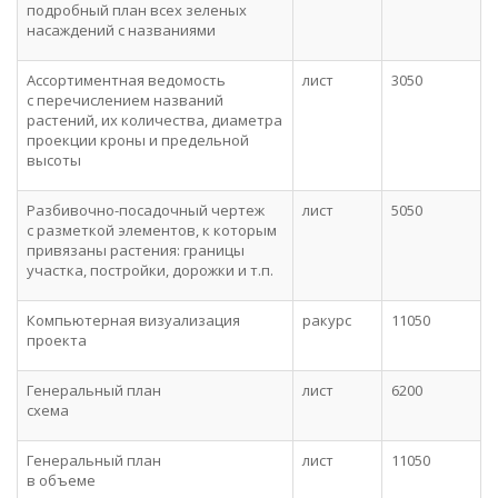
подробный план всех зеленых
насаждений с названиями
Ассортиментная ведомость
лист
3050
с перечислением названий
растений, их количества, диаметра
проекции кроны и предельной
высоты
Разбивочно-посадочный чертеж
лист
5050
с разметкой элементов, к которым
привязаны растения: границы
участка, постройки, дорожки и т.п.
Компьютерная визуализация
ракурс
11050
проекта
Генеральный план
лист
6200
схема
Генеральный план
лист
11050
в объеме