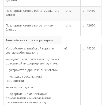
дерева
Подпорная стенка из натурального
пог.м.
от 10450
камня
Подпорная стенка из бетонных
пог.м.
от 12650
блоков
Альпийские горки и рокарии
Устройство альпийской горки, в
м2
от 14200
состав работ входит:
— подготовка основания под горку
с отсыпкой плодородным грунтом,
— устройство дренажной системы,
— укладка геосетки или
георешетки,
— засыпка грунта,
— оформление альпинария
однолетними и многолетними
растениями, камнями и т.д.