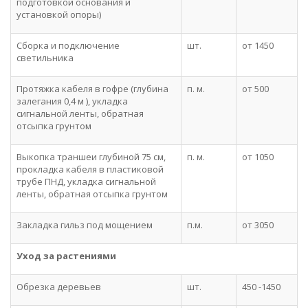
подготовкой основания и
установкой опоры)
Сборка и подключение
шт.
от 1450
светильника
Протяжка кабеля в гофре (глубина
п. м.
от 500
залегания 0,4 м ), укладка
сигнальной ленты, обратная
отсыпка грунтом
Выкопка траншеи глубиной 75 см,
п. м.
от 1050
прокладка кабеля в пластиковой
трубе ПНД, укладка сигнальной
ленты, обратная отсыпка грунтом
Закладка гильз под мощением
п.м.
от 3050
Уход за растениями
Обрезка деревьев
шт.
450 -1450