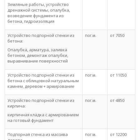
Земляные работы, устройство
дренажной системы, опалубка,
возведение фундамента из
бетона, гидроизоляция
Устройство подпорной стенки из
пог.м.
от 7050
бетона:
Опалубка, арматура, заливка
бетоном, демонтаж опалубки,
выравнивание поверхностей
Устройство подпорной стенки из
пог.м.
от 11050
бетона с облицовкой натуральным
камнем, деревом + армирование
Устройство подпорной стенки из
пог.м.
от 4850
кирпича:
кирпичная кладка с армированием
на готовый фундамент
Подпорная стенка из массива
пог.м.
от 12200