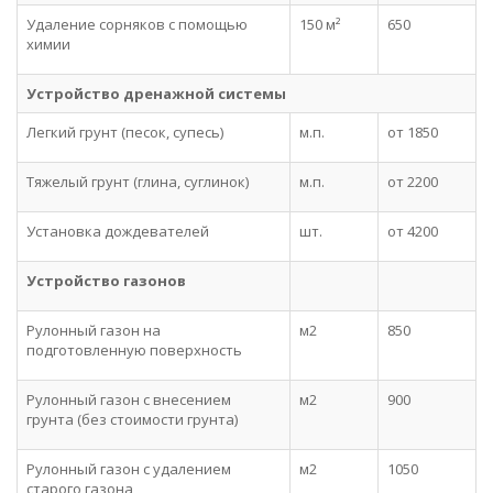
Удаление сорняков с помощью
150 м²
650
химии
Устройство дренажной системы
Легкий грунт (песок, супесь)
м.п.
от 1850
Тяжелый грунт (глина, суглинок)
м.п.
от 2200
Установка дождевателей
шт.
от 4200
Устройство газонов
Рулонный газон на
м2
850
подготовленную поверхность
Рулонный газон с внесением
м2
900
грунта (без стоимости грунта)
Рулонный газон с удалением
м2
1050
старого газона