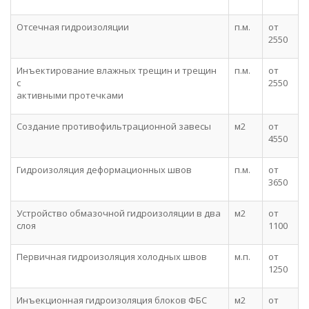
Отсечная гидроизоляции
п.м.
от
2550
Инъектирование влажных трещин и трещин
п.м.
от
с
2550
активными протечками
Создание противофильтрационной завесы
м2
от
4550
Гидроизоляция деформационных швов
п.м.
от
3650
Устройство обмазочной гидроизоляции в два
м2
от
слоя
1100
Первичная гидроизоляция холодных швов
м.п.
от
1250
Инъекционная гидроизоляция блоков ФБС
м2
от