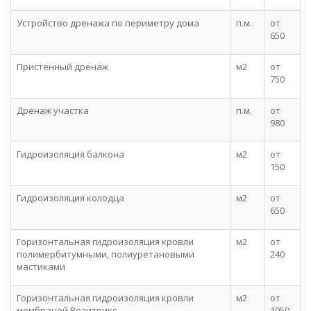
Устройство дренажа по периметру дома
п.м.
от
650
Пристенный дренаж
м2
от
750
Дренаж участка
п.м.
от
980
Гидроизоляция балкона
м2
от
150
Гидроизоляция колодца
м2
от
650
Горизонтальная гидроизоляция кровли
м2
от
полимербитумными, полиуретановыми
240
мастиками
Горизонтальная гидроизоляция кровли
м2
от
мембраной Резитрикс
1050