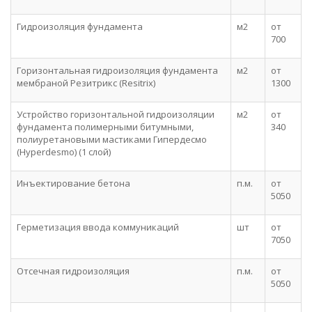
Гидроизоляция фундамента
м2
от
700
Горизонтальная гидроизоляция фундамента
м2
от
мембраной Резитрикс (Resitrix)
1300
Устройство горизонтальной гидроизоляции
м2
от
фундамента полимерными битумными,
340
полиуретановыми мастиками Гипердесмо
(Hyperdesmo) (1 слой)
Инъектирование бетона
п.м.
от
5050
Герметизация ввода коммуникаций
шт
от
7050
Отсечная гидроизоляция
п.м.
от
5050