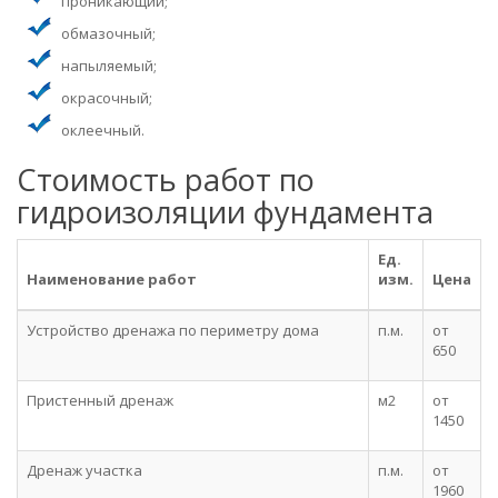
проникающий;
обмазочный;
напыляемый;
окрасочный;
оклеечный.
Стоимость работ по
гидроизоляции фундамента
Ед.
Наименование работ
изм.
Цена
Устройство дренажа по периметру дома
п.м.
от
650
Пристенный дренаж
м2
от
1450
Дренаж участка
п.м.
от
1960