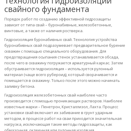
Технология гидроизоляции
свайного фундамента
Порядок работ по созданию эффективной гидрозащиты
зависит от типа свай – буронабивные, железобетонные,
винтовые, а также от наличия ростверка.
Гидроизоляция буронабивных свай. Технология устройства
буронабивных свай подразумевает предварительное бурение
скважин с помощью специального оборудования. Для
предотвращения осыпания стенок устанавливается обсада,
после чего в скважину погружается арматурный каркас. Затем
обустраивается гидроизоляция – используется рулонный
материал (чаще всего рубероид), который сворачивается и
помещается в скважину. Только после этого можно начинать
заливку бетона.
Гидроизоляция железобетонных свай наиболее часто
производится с помощью проникающих растворов. Наиболее
известные марки – Пенетрон, Кристаллизол, Лахта. Процесс
установки свай включает их забивание в грунт ударным
методом, в процессе работ на сваи приходится значительная
нагрузка, исключающая такие методы гидрозащиты, как
обмазочная, оклеечная или рулонная изоляция.