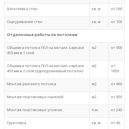
Шпатлевка стен
кв. м
от 260
Ошкуривание стен
кв. м
от 100
Отделочные работы по потолкам
Обшивка потолка ГКЛ на металл. каркасе
м2
от 900
450 мм в 1 слой
Обшивка потолка ГКЛ на металл. каркасе
м2
от
450 мм в 2 слоя (одноуровневый потолок)
1050
Монтаж реечного потолка
м2
от 960
Монтаж пластиковых панелей
м2
от 920
Монтаж пластиковых уголков
п.м.
от 240
Грунтовка
кв. м
от 40