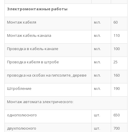
Электромонтажные работы
Монтаж кабеля
м.п.
60
Монтаж кабель-канала
м.п.
110
Проводка в кабель-канале
м.п.
100
Проводка кабеля в штробе
м.п.
25
проводка на скобах на гипсолите, дереве
м.п.
160
Штробление
м.п.
190
Монтаж автомата электрического:
однополюсного
шт.
650
двухполюсного
шт.
700