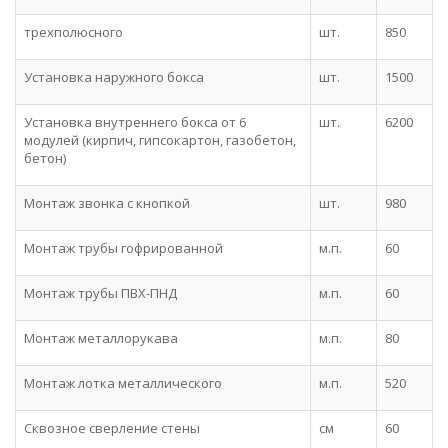
трехполюсного
шт.
850
Установка наружного бокса
шт.
1500
Установка внутреннего бокса от 6
шт.
6200
модулей (кирпич, гипсокартон, газобетон,
бетон)
Монтаж звонка с кнопкой
шт.
980
Монтаж трубы гофрированной
м.п.
60
Монтаж трубы ПВХ-ПНД
м.п.
60
Монтаж металлорукава
м.п.
80
Монтаж лотка металлического
м.п.
520
Сквозное сверление стены
см
60