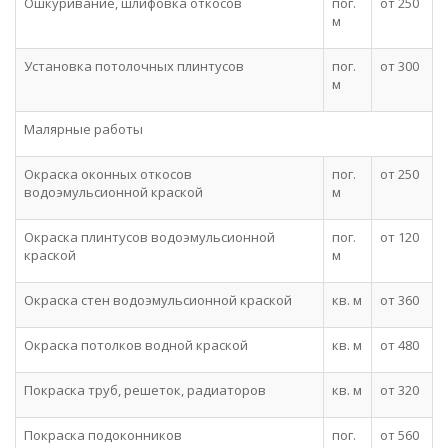
Ошкуривание, шлифовка откосов
пог.
от 250
м
Установка потолочных плинтусов
пог.
от 300
м
Малярные работы
Окраска оконных откосов
пог.
от 250
водоэмульсионной краской
м
Окраска плинтусов водоэмульсионной
пог.
от 120
краской
м
Окраска стен водоэмульсионной краской
кв. м
от 360
Окраска потолков водной краской
кв. м
от 480
Покраска труб, решеток, радиаторов
кв. м
от 320
Покраска подоконников
пог.
от 560