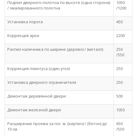
Подпил дверного полотна по высоте (одна сторона)
1050
/ эмалированного полотна
/1200
Установка порога
450
Коррекция арки
2200
Распил наличника по ширине (дерево) / (металл)
250
/550
Коррекция плинтуса (один угол)
250
Установка дверного ограничителя
250
Демонтаж деревянной двери
500
Демонтаж железной двери
1050
Расширение проема за пог. м. (кирпич) / (бетон) до
650
10 см.
/550