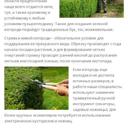
области предпочтение
чаще всего отдается липе,
туе, а также красивому и
устойчивому к любым
условиям пузыреплоднику. Также для создания зеленой
изгороди подойдут традиционные бук, тис, можжевельник.
Стрижка живой изгороди – обязательное условие для
поддержания ее прекрасного вида. Обрезку производят с года
начала посадки растения, а для формирования четких
очертаний стрижку проводят ранней весной до распускания
листьев или поздней осенью, после окончания листопада.
Если изгородь еще
молодая и не достигла
истинных размеров, в
работе наши специалисты
используют наименее
травматичный ручной
инструмент (секаторы,
садовые ножницы). Для
более крупных экземпляров потребуется использование
электрических кусторезов и ножниц.