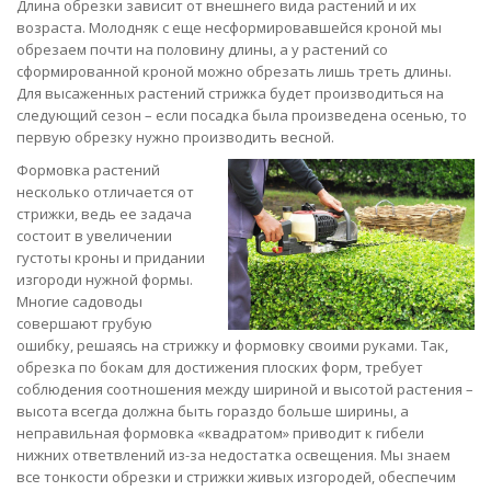
Длина обрезки зависит от внешнего вида растений и их
возраста. Молодняк с еще несформировавшейся кроной мы
обрезаем почти на половину длины, а у растений со
сформированной кроной можно обрезать лишь треть длины.
Для высаженных растений стрижка будет производиться на
следующий сезон – если посадка была произведена осенью, то
первую обрезку нужно производить весной.
Формовка растений
несколько отличается от
стрижки, ведь ее задача
состоит в увеличении
густоты кроны и придании
изгороди нужной формы.
Многие садоводы
совершают грубую
ошибку, решаясь на стрижку и формовку своими руками. Так,
обрезка по бокам для достижения плоских форм, требует
соблюдения соотношения между шириной и высотой растения –
высота всегда должна быть гораздо больше ширины, а
неправильная формовка «квадратом» приводит к гибели
нижних ответвлений из-за недостатка освещения. Мы знаем
все тонкости обрезки и стрижки живых изгородей, обеспечим