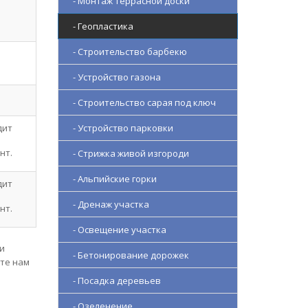
- Монтаж террасной доски
- Геопластика
- Строительство барбекю
- Устройство газона
- Строительство сарая под ключ
дит
- Устройство парковки
нт.
- Стрижка живой изгороди
- Альпийские горки
дит
- Дренаж участка
нт.
- Освещение участка
и
- Бетонирование дорожек
ите нам
- Посадка деревьев
- Озеленение