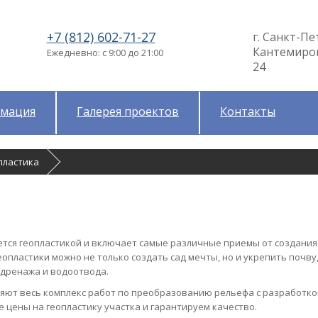
+7 (812) 602-71-27
г. Санкт-Пе
Кантемировс
Ежедневно: с 9:00 до 21:00
24
мация
Галерея проектов
Контакты
пластика
ется геопластикой и включает самые различные приемы от создания
опластики можно не только создать сад мечты, но и укрепить почву
 дренажа и водоотвода.
ют весь комплекс работ по преобразованию рельефа с разработко
 цены на геопластику участка и гарантируем качество.