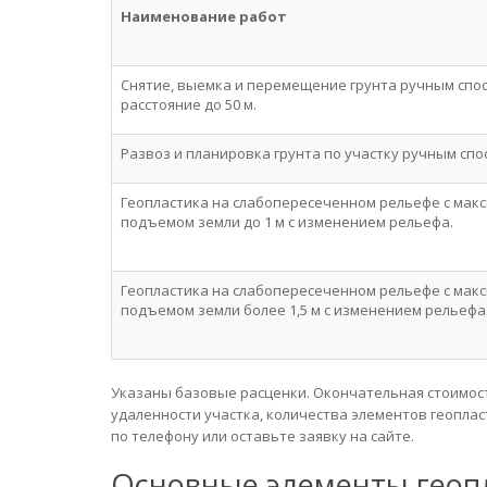
Наименование работ
Снятие, выемка и перемещение грунта ручным спо
расстояние до 50 м.
Развоз и планировка грунта по участку ручным спо
Геопластика на слабопересеченном рельефе с ма
подъемом земли до 1 м с изменением рельефа.
Геопластика на слабопересеченном рельефе с ма
подъемом земли более 1,5 м с изменением рельефа
Указаны базовые расценки. Окончательная стоимост
удаленности участка, количества элементов геопла
по телефону или оставьте заявку на сайте.
Основные элементы геоп