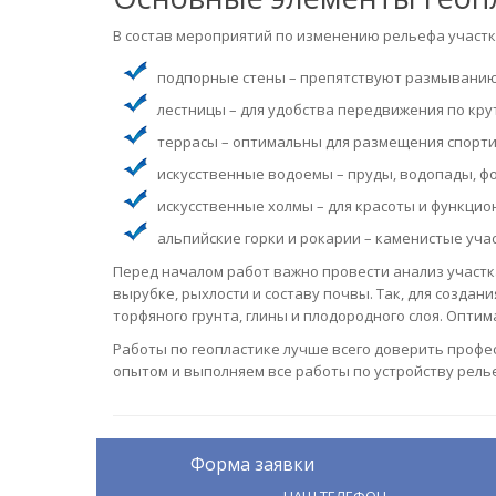
В состав мероприятий по изменению рельефа участк
подпорные стены – препятствуют размыванию 
лестницы – для удобства передвижения по кру
террасы – оптимальны для размещения спортив
искусственные водоемы – пруды, водопады, ф
искусственные холмы – для красоты и функцио
альпийские горки и рокарии – каменистые уча
Перед началом работ важно провести анализ участк
вырубке, рыхлости и составу почвы. Так, для созда
торфяного грунта, глины и плодородного слоя. Опт
Работы по геопластике лучше всего доверить проф
опытом и выполняем все работы по устройству релье
Форма заявки