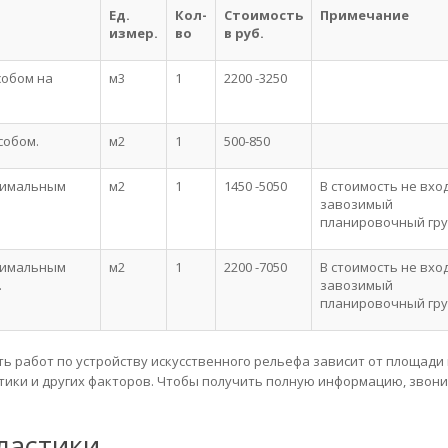
Ед.
Кол-
Стоимость
Примечание
измер.
во
в руб.
собом на
м3
1
2200 -3250
собом.
м2
1
500-850
ксимальным
м2
1
1450 -5050
В стоимость не вхо
завозимый
планировочный гру
ксимальным
м2
1
2200 -7050
В стоимость не вхо
.
завозимый
планировочный гру
ь работ по устройству искусственного рельефа зависит от площади 
стики и других факторов. Чтобы получить полную информацию, звон
ластики