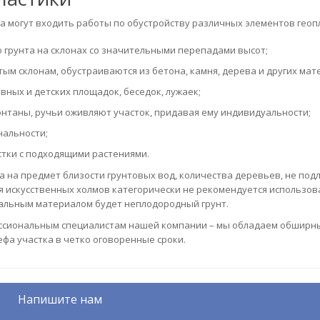
а могут входить работы по обустройству различных элементов геоп
грунта на склонах со значительными перепадами высот;
тым склонам, обустраиваются из бетона, камня, дерева и других мат
ных и детских площадок, беседок, лужаек;
онтаны, ручьи оживляют участок, придавая ему индивидуальности;
нальности;
стки с подходящими растениями.
а на предмет близости грунтовых вод, количества деревьев, не по
ния искусственных холмов категорически не рекомендуется использо
имальным материалом будет неплодородный грунт.
ессиональным специалистам нашей компании – мы обладаем обширн
фа участка в четко оговоренные сроки.
Напишите нам