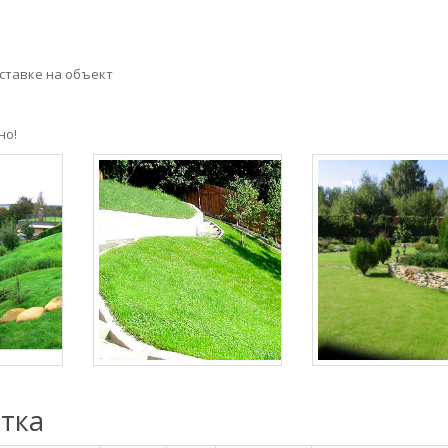
ставке на объект
но!
стка