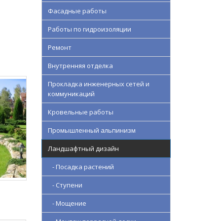
Фасадные работы
Работы по гидроизоляции
Ремонт
Внутренняя отделка
Прокладка инженерных сетей и
коммуникаций
Кровельные работы
Промышленный альпинизм
Ландшафтный дизайн
- Посадка растений
- Ступени
- Мощение