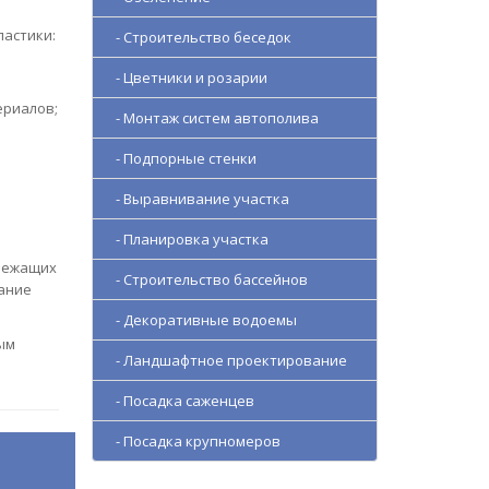
ластики:
- Строительство беседок
- Цветники и розарии
ериалов;
- Монтаж систем автополива
- Подпорные стенки
- Выравнивание участка
- Планировка участка
длежащих
- Строительство бассейнов
вание
- Декоративные водоемы
ым
- Ландшафтное проектирование
- Посадка саженцев
- Посадка крупномеров