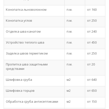
Конопатка льноволокном
п.м.
от 160
Конопатка углов
п.м.
от 250
Отделка шва канатом
п.м.
от 240
Устройство теплого шва
п.м.
от 450
Заделка швов герметиком
п.м.
от 250
Пропитка шва защитными
п.м.
от 20
средствами
Шлифовка сруба
м2
от 640
Шлифовка торцов
м2
от 650
Обработка сруба антисептиками
м2
от 150