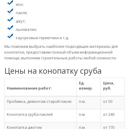
мох;
пакля;
джут;
льноватин;
каучуковые герметики и т.д.
Мы поможем выбрать наиболее подходящие материалы для
конопатки, предоставим полный объем информационной
помощи, выполним строительные работы любой сложности.
Цены на конопатку сруба
Ед.
Цена,
Наименование работ:
измер.
руб.
Пробивка, демонтаж старой пакли
п.м.
от 50
Конопатка сруба паклей
п.м.
от 240
Конопатка джутом
п.м.
от 170