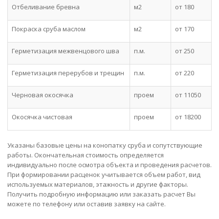
Отбеливание бревна
м2
от 180
Покраска сруба маслом
м2
от 170
Герметизация межвенцового шва
п.м.
от 250
Герметизация перерубов и трещин
п.м.
от 220
Черновая окосячка
проем
от 11050
Окосячка чистовая
проем
от 18200
Указаны базовые цены на конопатку сруба и сопутствующие
работы. Окончательная стоимость определяется
индивидуально после осмотра объекта и проведения расчетов.
При формировании расценок учитывается объем работ, вид
используемых материалов, этажность и другие факторы.
Получить подробную информацию или заказать расчет Вы
можете по телефону или оставив заявку на сайте.