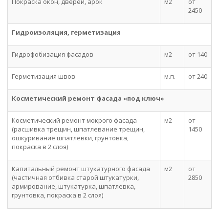
Покраска окон, дверей, арок
м2
от
2450
Гидроизоляция, герметизация
Гидрофобизация фасадов
м2
от 140
Герметизация швов
м.п.
от 240
Косметический ремонт фасада «под ключ»
Косметический ремонт мокрого фасада
м2
от
(расшивка трещин, шпатлевание трещин,
1450
ошкуривание шпатлевки, грунтовка,
покраска в 2 слоя)
Капитальный ремонт штукатурного фасада
м2
от
(частичная отбивка старой штукатурки,
2850
армирование, штукатурка, шпатлевка,
грунтовка, покраска в 2 слоя)