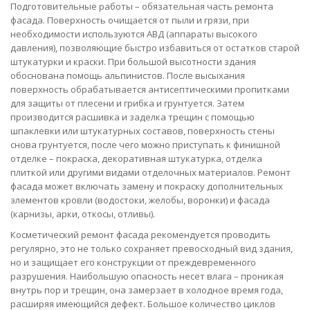
Подготовительные работы – обязательная часть ремонта
фасада. Поверхность очищается от пыли и грязи, при
необходимости используются АВД (аппараты высокого
давления), позволяющие быстро избавиться от остатков старой
штукатурки и краски. При большой высотности здания
обоснована помощь альпинистов. После высыхания
поверхность обрабатывается антисептическими пропитками
для защиты от плесени и грибка и грунтуется. Затем
производится расшивка и заделка трещин с помощью
шпаклевки или штукатурных составов, поверхность стены
снова грунтуется, после чего можно приступать к финишной
отделке – покраска, декоративная штукатурка, отделка
плиткой или другими видами отделочных материалов. Ремонт
фасада может включать замену и покраску дополнительных
элементов кровли (водостоки, желобы, воронки) и фасада
(карнизы, арки, откосы, отливы).
Косметический ремонт фасада рекомендуется проводить
регулярно, это не только сохраняет превосходный вид здания,
но и защищает его конструкции от преждевременного
разрушения. Наибольшую опасность несет влага – проникая
внутрь пор и трещин, она замерзает в холодное время года,
расширяя имеющийся дефект. Большое количество циклов