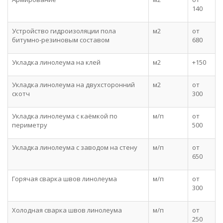
140
Устройство гидроизоляции пола
м2
от
битумно-резиновым составом
680
Укладка линолеума на клей
м2
+150
Укладка линолеума на двухсторонний
м2
от
скотч
300
Укладка линолеума с каёмкой по
м/п
от
периметру
500
Укладка линолеума с заводом на стену
м/п
от
650
Горячая сварка швов линолеума
м/п
от
300
Холодная сварка швов линолеума
м/п
от
250