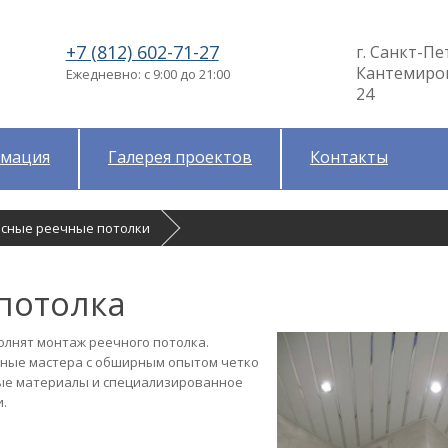
+7 (812) 602-71-27
г. Санкт-Пе
Кантемировс
Ежедневно: с 9:00 до 21:00
24
мация
Галерея проектов
Контакты
есные реечные потолки
потолка
лнят монтаж реечного потолка.
льные мастера с обширным опытом четко
ные материалы и специализированное
.