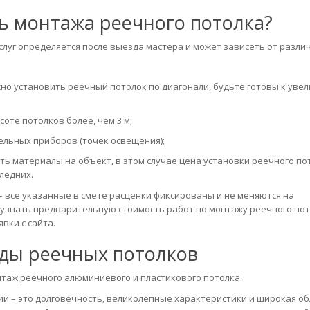
ть монтажа реечного потолка?
слуг определяется после выезда мастера и может зависеть от разли
жно установить реечный потолок по диагонали, будьте готовы к уве
оте потолков более, чем 3 м;
ельных приборов (точек освещения);
ть материалы на объект, в этом случае цена установки реечного по
ледних.
 все указанные в смете расценки фиксированы и не меняются на
 узнать предварительную стоимость работ по монтажу реечного по
вки с сайта.
иды реечных потолков
таж реечного алюминиевого и пластикового потолка.
 – это долговечность, великолепные характеристики и широкая об