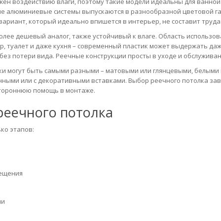
ен воздействию влаги, поэтому такие модели идеальны для ванной
ные алюминиевые системы выпускаются в разнообразной цветовой г
ариант, который идеально впишется в интерьер, не составит труда
олее дешевый аналог, также устойчивый к влаге. Область использов
р, туалет и даже кухня – современный пластик может выдержать да
без потери вида. Реечные конструкции просты в уходе и обслуживан
и могут быть самыми разными – матовыми или глянцевыми, белыми 
ными или с декоративными вставками. Выбор реечного потолка зав
стороннюю помощь в монтаже.
реечного потолка
ко этапов:
вещения
ии