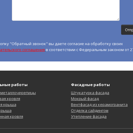
опку "Обратный звонок" вы даете согласие на обработку своих
ательского соглашения
в соответствии с Федеральным законом от 27
ьные работы
Фасадные работы
 металлочерепицы
Штукатурка фасада
ая кровля
Мокрый фасад
ая крыша
Вентфасад из керамогранита
 крыша
Отделка сайдингом
нная кровля
Утепление фасада