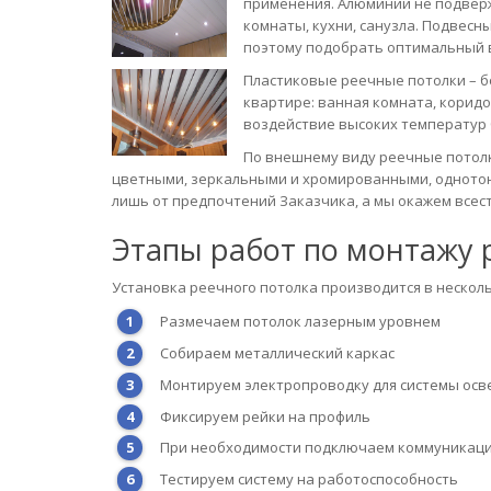
применения. Алюминий не подверж
комнаты, кухни, санузла. Подвес
поэтому подобрать оптимальный в
Пластиковые реечные потолки – б
квартире: ванная комната, коридо
воздействие высоких температур 
По внешнему виду реечные потолк
цветными, зеркальными и хромированными, однотон
лишь от предпочтений Заказчика, а мы окажем все
Этапы работ по монтажу 
Установка реечного потолка производится в несколь
Размечаем потолок лазерным уровнем
Собираем металлический каркас
Монтируем электропроводку для системы ос
Фиксируем рейки на профиль
При необходимости подключаем коммуникац
Тестируем систему на работоспособность