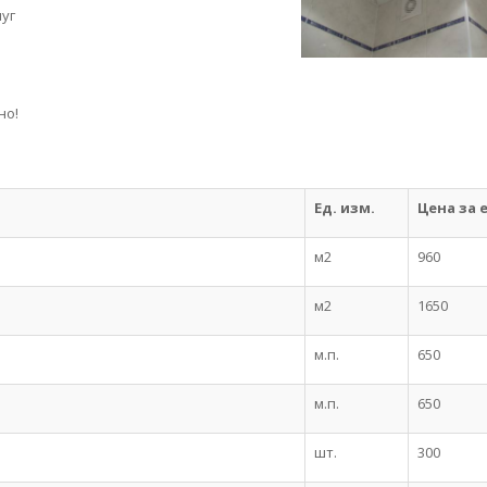
луг
но!
Ед. изм.
Цена за 
м2
960
м2
1650
м.п.
650
м.п.
650
шт.
300