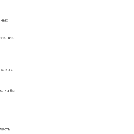
чных
личению
толка с
толка Вы
ласть