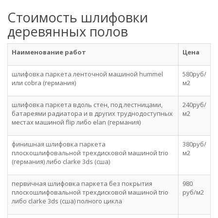
Стоимость шлифовки
деревянных полов
Наименование работ
Цена
шлифовка паркета ленточной машиной hummel
580руб/
или cobra (германия)
м2
шлифовка паркета вдоль стен, под лестницами,
240руб/
батареями радиатора и в других труднодоступных
м2
местах машиной flip либо elan (германия)
финишная шлифовка паркета
380руб/
плоскошлифовальной трехдисковой машиной trio
м2
(германия) либо clarke 3ds (сша)
первичная шлифовка паркета без покрытия
980
плоскошлифовальной трехдисковой машиной trio
руб/м2
либо clarke 3ds (сша) полного цикла