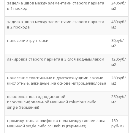
заделка швов между элементами старого паркета
240руб/
в 1 проход
м2
заделка швов между элементами старого паркета
480руб/
в 2 прохода
м2
нанесение грунтовки
80руб/
м2
лакировка старого паркета в 3 слоя водным лаком
120руб/
м2
нанесение токсичными и долгосохнущими лаками
280руб/
(кислотные, алкидные, на основе нитроцеллюлозы)
м2
шлифовка пола однодисковой
280руб/
плоскошлифовальной машиной columbus либо
м2
single (германия)
промежуточная шлифовка пола между слоями лака
180
машиной single либо columbus (германия)
руб/м2