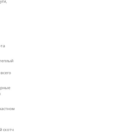
уги,
ота
 теплый
 всего
ерные
и
частном
й скотч