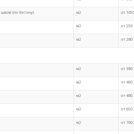
 швов (по бетону)
м2
от 105
м2
от 250
м2
от 280
м2
от 380
м2
от 460
м2
от 480
м2
от 650
м2
от 700