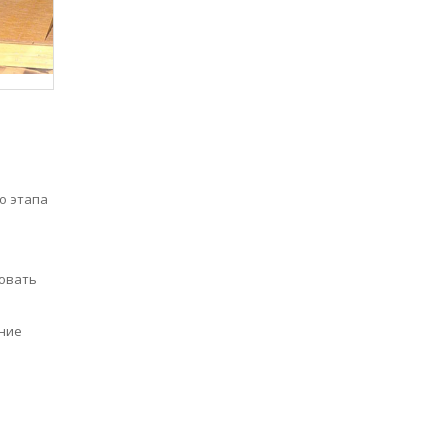
о этапа
совать
ание