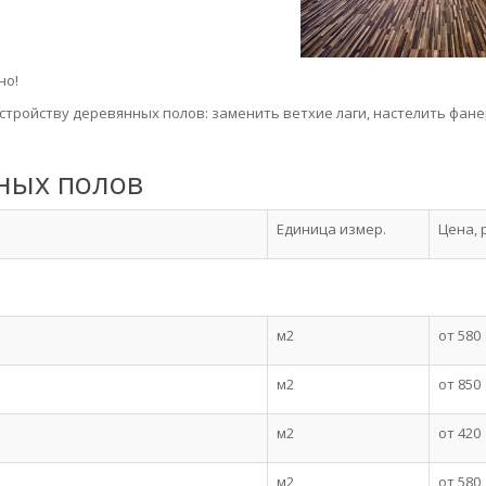
но!
тройству деревянных полов: заменить ветхие лаги, настелить фане
ных полов
Единица измер.
Цена, 
м2
от 580
м2
от 850
м2
от 420
м2
от 580