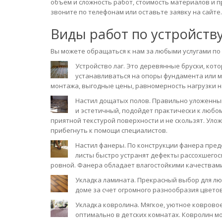
объем и сложность работ, стоимость материалов и 
звоните по телефонам или оставьте заявку на сайте.
Виды работ по устройств
Вы можете обращаться к нам за любыми услугами по
Устройство лаг. Это деревянные бруски, кот
устанавливаться на опоры фундамента или 
монтажа, выгодные цены, равномерность нагрузки н
Настил дощатых полов. Правильно уложенный 
и эстетичный, подойдет практически к любо
приятной текстурой поверхности и не скользят. Уло
прибегнуть к помощи специалистов.
Настил фанеры. По конструкции фанера пред
листы быстро устранят дефекты рассохшегося
ровной. Фанера обладает влагостойкими качествами
Укладка ламината. Прекрасный выбор для люб
доме за счет огромного разнообразия цветов
Укладка ковролина. Мягкое, уютное коврово
оптимально в детских комнатах. Ковролин м