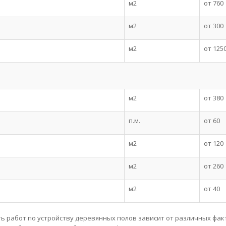
м2
от 760
м2
от 300
м2
от 125
м2
от 380
п.м.
от 60
м2
от 120
м2
от 260
м2
от 40
ь работ по устройству деревянных полов зависит от различных фак