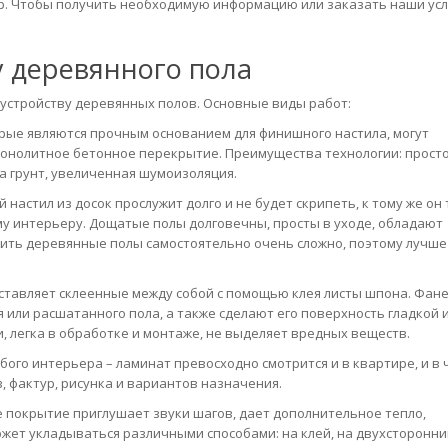
пр. Чтобы получить необходимую информацию или заказать наши усл
у деревянного пола
 устройству деревянных полов. Основные виды работ:
орые являются прочным основанием для финишного настила, могут
монолитное бетонное перекрытие. Преимущества технологии: прост
а грунт, увеличенная шумоизоляция.
настил из досок прослужит долго и не будет скрипеть, к тому же он
му интерьеру. Дощатые полы долговечны, просты в уходе, обладают
жить деревянные полы самостоятельно очень сложно, поэтому лучше
ставляет склеенные между собой с помощью клея листы шпона. Фан
 или расшатанного пола, а также сделают его поверхность гладкой 
, легка в обработке и монтаже, не выделяет вредных веществ.
ого интерьера – ламинат превосходно смотрится и в квартире, и в 
, фактур, рисунка и вариантов назначения.
е покрытие приглушает звуки шагов, дает дополнительное тепло,
ожет укладываться различными способами: на клей, на двухсторонни