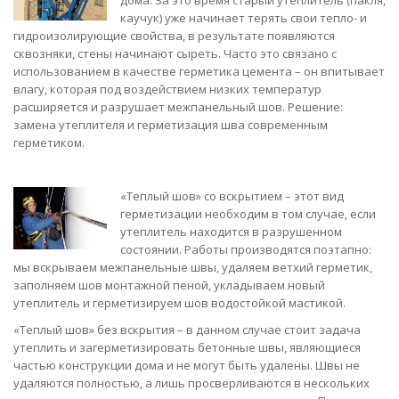
дома. За это время старый утеплитель (пакля,
каучук) уже начинает терять свои тепло- и
гидроизолирующие свойства, в результате появляются
сквозняки, стены начинают сыреть. Часто это связано с
использованием в качестве герметика цемента – он впитывает
влагу, которая под воздействием низких температур
расширяется и разрушает межпанельный шов. Решение:
замена утеплителя и герметизация шва современным
герметиком.
«Теплый шов» со вскрытием – этот вид
герметизации необходим в том случае, если
утеплитель находится в разрушенном
состоянии. Работы производятся поэтапно:
мы вскрываем межпанельные швы, удаляем ветхий герметик,
заполняем шов монтажной пеной, укладываем новый
утеплитель и герметизируем шов водостойкой мастикой.
«Теплый шов» без вскрытия – в данном случае стоит задача
утеплить и загерметизировать бетонные швы, являющиеся
частью конструкции дома и не могут быть удалены. Швы не
удаляются полностью, а лишь просверливаются в нескольких