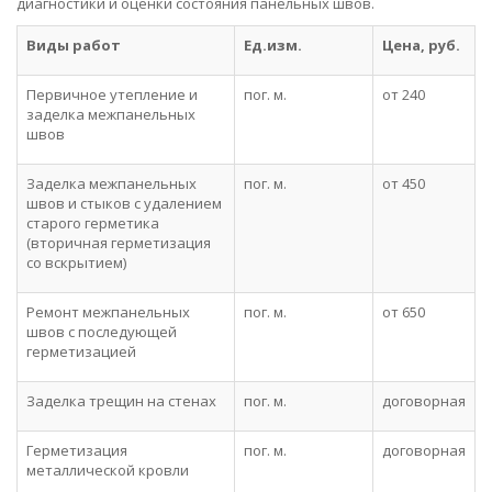
диагностики и оценки состояния панельных швов.
Виды работ
Ед.изм.
Цена, руб.
Первичное утепление и
пог. м.
от 240
заделка межпанельных
швов
Заделка межпанельных
пог. м.
от 450
швов и стыков с удалением
старого герметика
(вторичная герметизация
со вскрытием)
Ремонт межпанельных
пог. м.
от 650
швов с последующей
герметизацией
Заделка трещин на стенах
пог. м.
договорная
Герметизация
пог. м.
договорная
металлической кровли