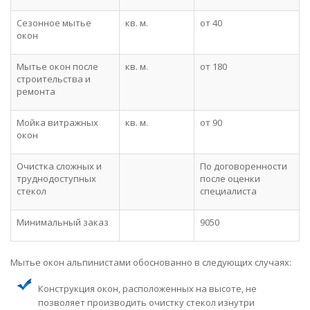
Сезонное мытье
кв. м.
от 40
окон
Мытье окон после
кв. м.
от 180
строительства и
ремонта
Мойка витражных
кв. м.
от 90
окон
Очистка сложных и
По договоренности
труднодоступных
после оценки
стекол
специалиста
Минимальный заказ
9050
Мытье окон альпинистами обоснованно в следующих случаях:
Конструкция окон, расположенных на высоте, не
позволяет производить очистку стекол изнутри