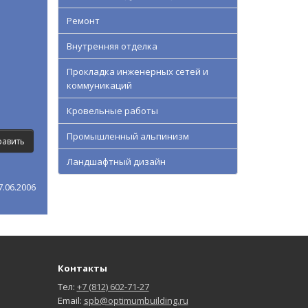
Ремонт
Внутренняя отделка
Прокладка инженерных сетей и
коммуникаций
Кровельные работы
Промышленный альпинизм
Ландшафтный дизайн
.06.2006
Контакты
Тел:
+7 (812) 602-71-27
Email:
spb@optimumbuilding.ru