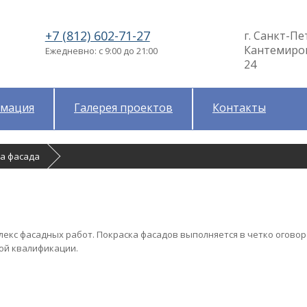
+7 (812) 602-71-27
г. Санкт-Пе
Кантемировс
Ежедневно: с 9:00 до 21:00
24
мация
Галерея проектов
Контакты
ка фасада
екс фасадных работ. Покраска фасадов выполняется в четко огово
ой квалификации.