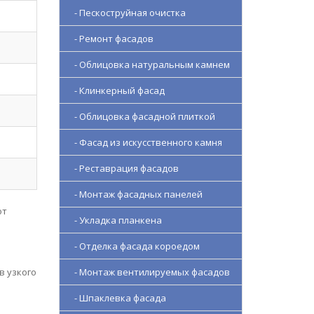
- Пескоструйная очистка
- Ремонт фасадов
- Облицовка натуральным камнем
- Клинкерный фасад
- Облицовка фасадной плиткой
- Фасад из искусственного камня
- Реставрация фасадов
- Монтаж фасадных панелей
от
- Укладка планкена
- Отделка фасада короедом
в узкого
- Монтаж вентилируемых фасадов
- Шпаклевка фасада