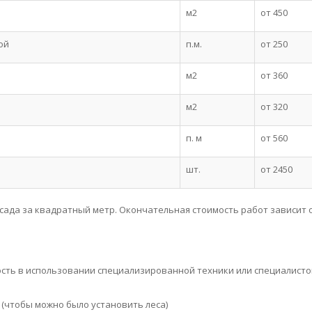
м2
от 450
ой
п.м.
от 250
м2
от 360
м2
от 320
п. м
от 560
шт.
от 2450
сада за квадратный метр. Окончательная стоимость работ зависит 
ость в использовании специализированной техники или специалисто
(чтобы можно было установить леса)