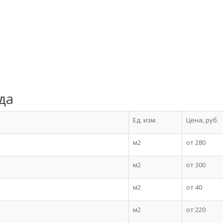
да
Ед. изм.
Цена, руб.
м2
от 280
м2
от 300
м2
от 40
м2
от 220