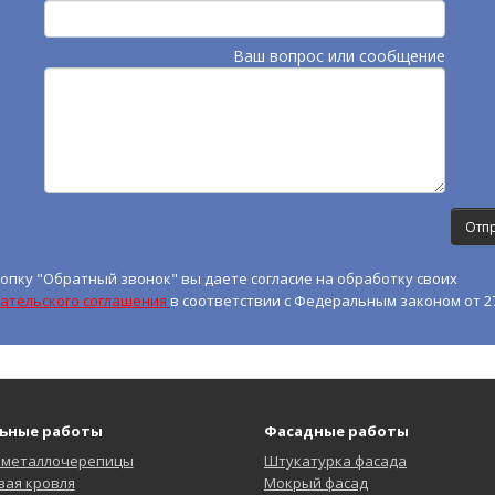
Ваш вопрос или сообщение
опку "Обратный звонок" вы даете согласие на обработку своих
ательского соглашения
в соответствии с Федеральным законом от 27
ьные работы
Фасадные работы
 металлочерепицы
Штукатурка фасада
ая кровля
Мокрый фасад