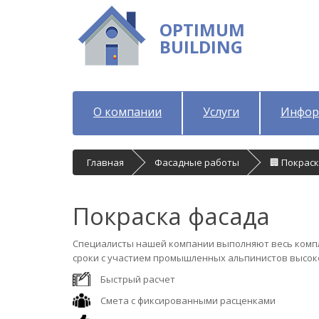
OPTIMUM
BUILDING
О компании
Услуги
Инфор
Главная
Фасадные работы
🏢 Покрас
Покраска фасада
Специалисты нашей компании выполняют весь компл
сроки с участием промышленных альпинистов высок
Быстрый расчет
Смета с фиксированными расценками