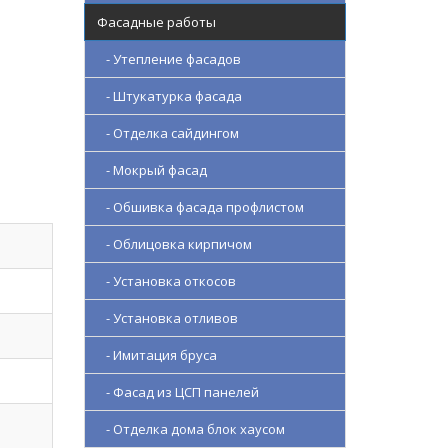
Фасадные работы
- Утепление фасадов
- Штукатурка фасада
- Отделка сайдингом
- Мокрый фасад
- Обшивка фасада профлистом
- Облицовка кирпичом
- Установка откосов
- Установка отливов
- Имитация бруса
- Фасад из ЦСП панелей
- Отделка дома блок хаусом