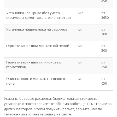
450
Установка козырька (без учёта
м.п.
от
стоимости демонтажа стеклопакетов)
3650
Установка нащельника на саморезы
м.п.
от
300
Герметизация шва монтажной пеной
м.п.
от
500
Герметизация шва силиконовым
м.п.
от
герметиком
650
Очистка окон и монтажных швов от
м.п.
от
пены
650
Указаны базовые расценки. Окончательная стоимость
установки откосов зависит от объема работ, цены материала и
других факторов. Чтобы получить расчет, звоните нам по
телефону или оставьте заявку на сайте.