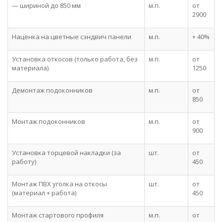
— шириной до 850 мм
м.п.
от
2900
Наценка на цветные сэндвич панели
м.п.
+ 40%
Установка откосов (только работа, без
м.п.
от
материала)
1250
Демонтаж подоконников
м.п.
от
850
Монтаж подоконников
м.п.
от
900
Установка торцевой накладки (за
шт.
от
работу)
450
Монтаж ПВХ уголка на откосы
шт.
от
(материал + работа)
450
Монтаж стартового профиля
м.п.
от