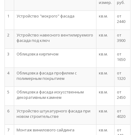
измер.
руб.
1
Устройство "мокрого" фасада
кв.м.
от
2440
2
Устройство навесного вентилируемого
кв.м.
от
фасада под ключ
3900
3
Облицовка кирпичом
кв.м.
от
1650
4
Облицовка фасада профилем с
кв.м.
от
полимерным покрытием
1320
5
Облицовка фасада искусственным
кв.м.
от
декоративным камнем
2450
6
Устройство штукатурного фасада при
кв.м.
от
новом строительстве
4020
7
Монтаж винилового сайдинга
кв.м.
от