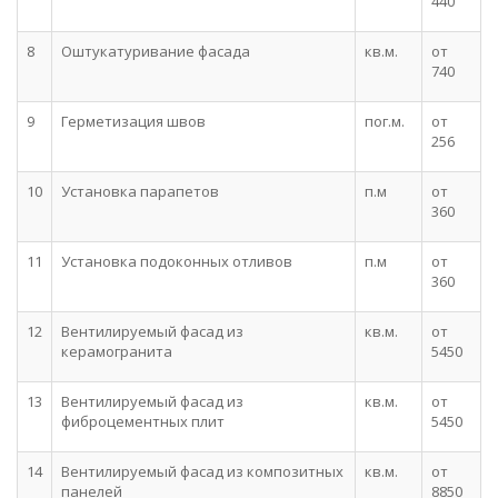
440
8
Оштукатуривание фасада
кв.м.
от
740
9
Герметизация швов
пог.м.
от
256
10
Установка парапетов
п.м
от
360
11
Установка подоконных отливов
п.м
от
360
12
Вентилируемый фасад из
кв.м.
от
керамогранита
5450
13
Вентилируемый фасад из
кв.м.
от
фиброцементных плит
5450
14
Вентилируемый фасад из композитных
кв.м.
от
панелей
8850