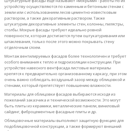
Штукатурные фасады еще называют «мокрыми» - работы по их
устройству осуществляются по каменным и бетонным стенам с
земли или с использованием лесов цементно-известковым
раствором, а также декоративным раствором. Также
штукатурим декоративные элементы стен, колонны, пилястры,
столбы. Мокрые фасады требуют идеально ровной
поверхности, которая достигается путем оштукатуривания или
шпаклевания, только после этого можно покрывать стену
отделочным слоем.
Монтаж вентилируемых фасадов более технологичен и требует
особого внимания к тепло и гидроизоляции конструкции. При
устройстве навесного вентфасада листовые материалы
крепятся к предварительно организованному каркасу, при этом
очень важно соблюдать воздушный зазор между облицовкой и
стенами, который препятствует повышению влажности.
Материалы для облицовки фасадов выбираются исходя из
пожеланий заказчика и технической возможности. Это могут
быть плиты из керамики, металлические панели, виниловый
сайдинг, фиброцементные фасадные плиты и др.
Облицовочные материалы выполняют защитную функцию для
подоблицовочной конструкции, а также формируют внешний