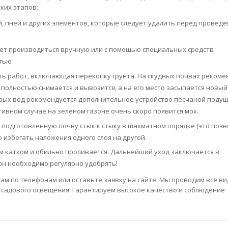
ьких этапов:
й, пней и других элементов, которые следует удалить перед провед
жет производиться вручную или с помощью специальных средств
стью
сть работ, включающая перекопку грунта. На скудных почвах реком
 полностью снимается и вывозится, а на его место засыпается новый 
овых вод рекомендуется дополнительное устройство песчаной подуш
тивном случае на зеленом газоне очень скоро появится мох.
 подготовленную почву стык к стыку в шахматном порядке (это позв
 избегать наложения одного слоя на другой.
м катком и обильно проливается. Дальнейший уход заключается в
он необходимо регулярно удобрять!
нам по телефонам или оставьте заявку на сайте. Мы проводим все в
 садового освещения. Гарантируем высокое качество и соблюдение