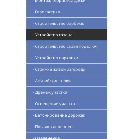
- Монтаж террасной доски
- Геопластика
- Строительство барбекю
- Устройство газона
- Строительство сарая под ключ
- Устройство парковки
- Стрижка живой изгороди
- Альпийские горки
- Дренаж участка
- Освещение участка
- Бетонирование дорожек
- Посадка деревьев
- Озеленение