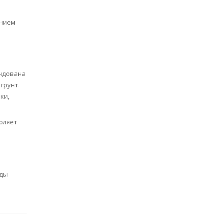
ением
ендована
грунт.
ки,
оляет
иды