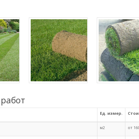
 работ
Ед. измер.
Стои
м2
от 16