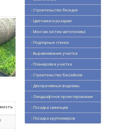
- Строительство беседок
- Цветники и розарии
- Монтаж систем автополива
- Подпорные стенки
- Выравнивание участка
- Планировка участка
- Строительство бассейнов
- Декоративные водоемы
- Ландшафтное проектирование
мость
- Посадка саженцев
- Посадка крупномеров
0