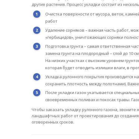
другие растения. Процесс укладки состоит из нескол
Очистка поверхности от мусора, веток, камне
работ
Удаление сорняков – важная часть работ, мо
«гербицидов», уничтожающих сорняки полно
Подготовка грунта – самая ответственная ча
замена грунта на плодородный – слой до 10 см
На низких участках с высоким уровнем грунт
которая будет отводить излишки влаги, в про
Укладка рулонного покрытия производится на
сохранить плотность между полотнами). Важно
После укладки газон укатывается специальны
своевременных поливах и покосах травы. Газ
Чтобы заказать укладку рулонного газона, звоните 
ландшафтных работ от проектирования до создания
оговоренных сроков.