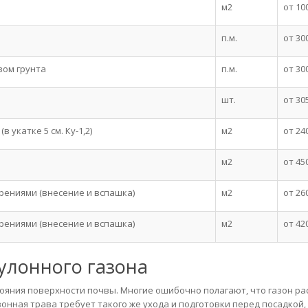
м2
от 10
п.м.
от 30
вом грунта
п.м.
от 30
шт.
от 30
 укатке 5 см. Ку-1,2)
м2
от 24
м2
от 45
ениями (внесение и вспашка)
м2
от 26
ениями (внесение и вспашка)
м2
от 42
улонного газона
стояния поверхности почвы. Многие ошибочно полагают, что газон ра
зонная трава требует такого же ухода и подготовки перед посадкой, 