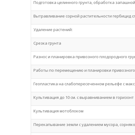
Подготовка целинного грунта, обработка запашной 
Вытравливание сорной растительности гербицид с
Удаление растений:
Срезка грунта
Разнос и планировка привозного плодородного гр
Работы по перемещению и планировки привозного 
Геопластика на слабопересеченном рельефе с макси
Культивация до 10 см. с выравниванием в горизонт
Культивация мотоблоком
Перекапывание земли с удалением мусора, сорняк