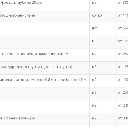
фрезой, глубина 20 см.
м2
от 30
плошного действия
сотка
от 11
шт.
от 55
м3
от 16
унта с уплотнением и выравниванием
м2
от 25
плодородного грунта (досыпка грунта)
м3
от 12
мальным подъемом от 0,8 м. но не более 1,5 м.
м2
от 15
м2
от 25
м2
от 24
ов, корней вручную
м2
от 34