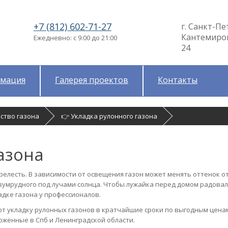
+7 (812) 602-71-27
г. Санкт-Пе
Кантемировс
Ежедневно: с 9:00 до 21:00
24
мация
Галерея проектов
Контакты
ство газона
👉 Укладка рулонного газона
азона
елесть. В зависимости от освещения газон может менять оттенок о
зумрудного под лучами солнца. Чтобы лужайка перед домом радовал
адке газона у профессионалов.
 укладку рулонных газонов в кратчайшие сроки по выгодным цена
женные в Спб и Ленинградской области.