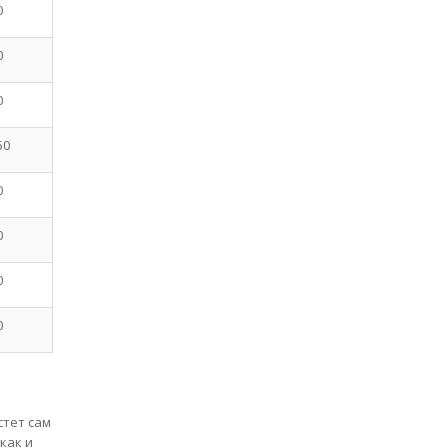
0
0
0
50
0
0
0
0
стет сам
как и