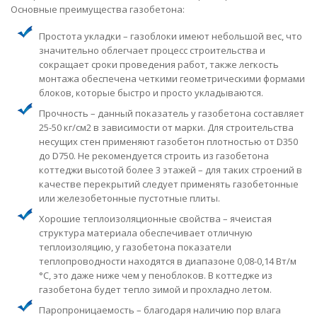
Основные преимущества газобетона:
Простота укладки – газоблоки имеют небольшой вес, что
значительно облегчает процесс строительства и
сокращает сроки проведения работ, также легкость
монтажа обеспечена четкими геометрическими формами
блоков, которые быстро и просто укладываются.
Прочность – данный показатель у газобетона составляет
25-50 кг/см2 в зависимости от марки. Для строительства
несущих стен применяют газобетон плотностью от D350
до D750. Не рекомендуется строить из газобетона
коттеджи высотой более 3 этажей – для таких строений в
качестве перекрытий следует применять газобетонные
или железобетонные пустотные плиты.
Хорошие теплоизоляционные свойства – ячеистая
структура материала обеспечивает отличную
теплоизоляцию, у газобетона показатели
теплопроводности находятся в диапазоне 0,08-0,14 Вт/м
°C, это даже ниже чем у пеноблоков. В коттедже из
газобетона будет тепло зимой и прохладно летом.
Паропроницаемость – благодаря наличию пор влага