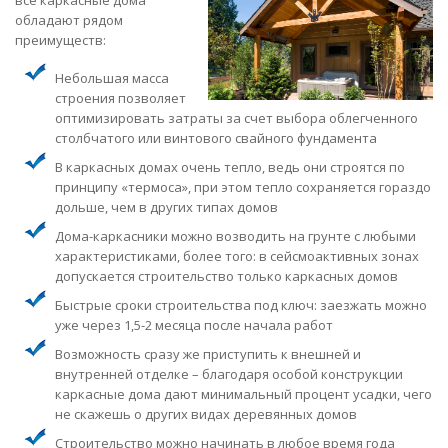
все каркасные дома
обладают рядом
преимуществ:
Небольшая масса
строения позволяет
оптимизировать затраты за счет выбора облегченного
столбчатого или винтового свайного фундамента
В каркасных домах очень тепло, ведь они строятся по
принципу «термоса», при этом тепло сохраняется гораздо
дольше, чем в других типах домов
Дома-каркасники можно возводить на грунте с любыми
характеристиками, более того: в сейсмоактивных зонах
допускается строительство только каркасных домов
Быстрые сроки строительства под ключ: заезжать можно
уже через 1,5-2 месяца после начала работ
Возможность сразу же приступить к внешней и
внутренней отделке – благодаря особой конструкции
каркасные дома дают минимальный процент усадки, чего
не скажешь о других видах деревянных домов
Строительство можно начинать в любое время года