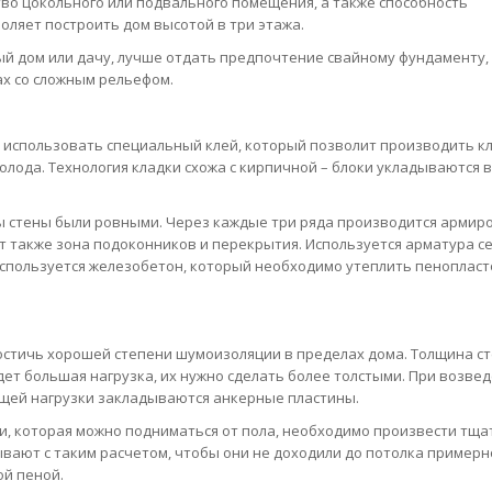
во цокольного или подвального помещения, а также способность
оляет построить дом высотой в три этажа.
й дом или дачу, лучше отдать предпочтение свайному фундаменту, 
х со сложным рельефом.
 использовать специальный клей, который позволит производить кл
лода. Технология кладки схожа с кирпичной – блоки укладываются в
ы стены были ровными. Через каждые три ряда производится армир
т также зона подоконников и перекрытия. Используется арматура с
используется железобетон, который необходимо утеплить пенопласт
остичь хорошей степени шумоизоляции в пределах дома. Толщина с
будет большая нагрузка, их нужно сделать более толстыми. При возве
ущей нагрузки закладываются анкерные пластины.
и, которая можно подниматься от пола, необходимо произвести тщ
ают с таким расчетом, чтобы они не доходили до потолка примерн
ой пеной.