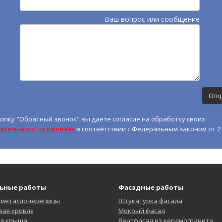
Ваш вопрос или сообщение
опку "Обратный звонок" вы даете согласие на обработку своих
ательского соглашения
в соответствии с Федеральным законом от 27
ьные работы
Фасадные работы
 металлочерепицы
Штукатурка фасада
ая кровля
Мокрый фасад
ая крыша
Вентфасад из керамогранита