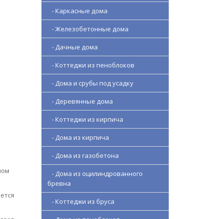
- Каркасные дома
- Железобетонные дома
- Дачные дома
- Коттеджи из пеноблоков
- Дома и срубы под усадку
- Деревянные дома
- Коттеджи из кирпича
- Дома из кирпича
- Дома из газобетона
ном
- Дома из оцилиндрованного
бревна
яется
- Коттеджи из бруса