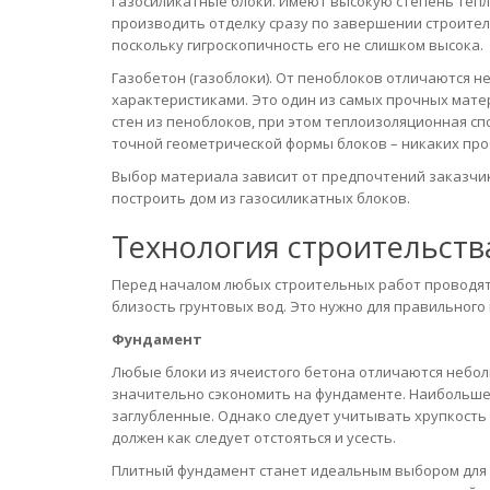
Газосиликатные блоки. Имеют высокую степень тепл
производить отделку сразу по завершении строител
поскольку гигроскопичность его не слишком высока.
Газобетон (газоблоки). От пеноблоков отличаются не
характеристиками. Это один из самых прочных матер
стен из пеноблоков, при этом теплоизоляционная сп
точной геометрической формы блоков – никаких про
Выбор материала зависит от предпочтений заказчик
построить дом из газосиликатных блоков.
Технология строительств
Перед началом любых строительных работ проводятс
близость грунтовых вод. Это нужно для правильного
Фундамент
Любые блоки из ячеистого бетона отличаются неболь
значительно сэкономить на фундаменте. Наибольше
заглубленные. Однако следует учитывать хрупкость 
должен как следует отстояться и усесть.
Плитный фундамент станет идеальным выбором для д