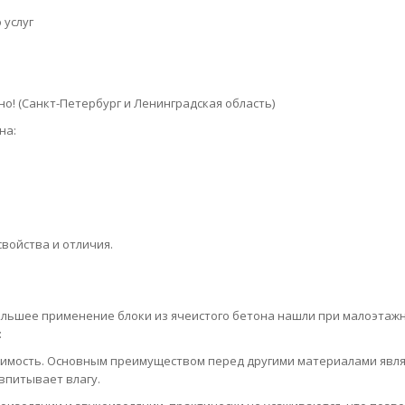
 услуг
о! (Санкт-Петербург и Ленинградская область)
на:
свойства и отличия.
ольшее применение блоки из ячеистого бетона нашли при малоэтаж
:
тоимость. Основным преимуществом перед другими материалами явл
 впитывает влагу.