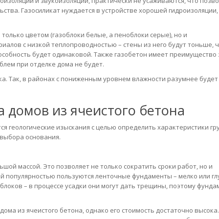
оизоляции и звукоизоляции, практически не усаживаются, что позв
ьства. Газосиликат нуждается в устройстве хорошей гидроизоляции,
 только цветом (газоблоки белые, а пеноблоки серые), но и
иалов с низкой теплопроводностью – стены из него будут тоньше, ч
особность будет одинаковой. Также газобетон имеет преимущество 
блем при отделке дома не будет.
а. Так, в районах с пониженным уровнем влажности разумнее будет
а домов из ячеистого бетона
я геологические изыскания с целью определить характеристики гр
 выбора основания.
шой массой. Это позволяет не только сократить сроки работ, но и
й популярностью пользуются ленточные фундаменты – мелко или гл
блоков – в процессе усадки они могут дать трещины, поэтому фунда
ома из ячеистого бетона, однако его стоимость достаточно высока.