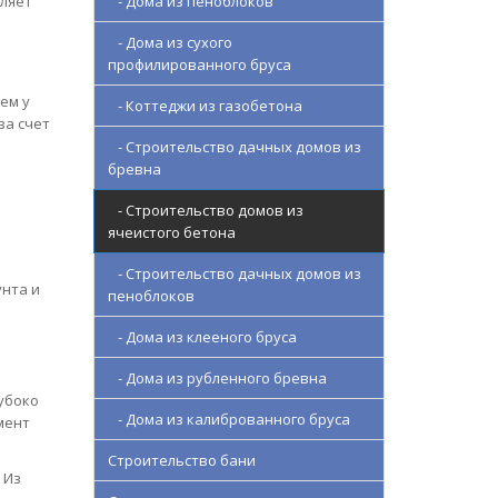
оляет
- Дома из пеноблоков
- Дома из сухого
профилированного бруса
ем у
- Коттеджи из газобетона
за счет
- Строительство дачных домов из
бревна
- Строительство домов из
ячеистого бетона
- Строительство дачных домов из
унта и
пеноблоков
- Дома из клееного бруса
- Дома из рубленного бревна
убоко
- Дома из калиброванного бруса
мент
Строительство бани
 Из