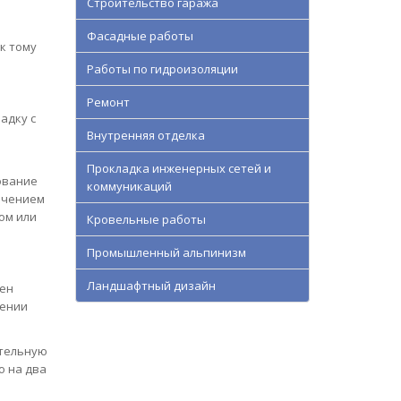
Строительство гаража
Фасадные работы
к тому
Работы по гидроизоляции
Ремонт
адку с
Внутренняя отделка
Прокладка инженерных сетей и
ование
коммуникаций
ечением
ом или
Кровельные работы
Промышленный альпинизм
Ландшафтный дизайн
тен
дении
ательную
о на два