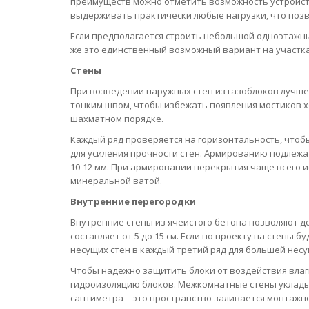
преимуществ можно отметить возможность устройст
выдерживать практически любые нагрузки, что позв
Если предполагается строить небольшой одноэтажны
же это единственный возможный вариант на участка
Стены
При возведении наружных стен из газоблоков лучше
тонким швом, чтобы избежать появления мостиков хо
шахматном порядке.
Каждый ряд проверяется на горизонтальность, чтоб
для усиления прочности стен. Армированию подлежа
10-12 мм. При армировании перекрытия чаще всего 
минеральной ватой.
Внутренние перегородки
Внутренние стены из ячеистого бетона позволяют д
составляет от 5 до 15 см. Если по проекту на стены 
несущих стен в каждый третий ряд для большей нес
Чтобы надежно защитить блоки от воздействия влаг
гидроизоляцию блоков. Межкомнатные стены укладыв
сантиметра – это пространство заливается монтажн