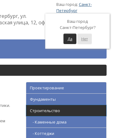
Ваш город:
Санкт-
Петербург
тербург, ул.
Ваш город
кая улица, 12, оф.
Санкт-Петербург?
Да
Нет
Проектирование
Фундаменты
тики.
Строительство
уем
- Каменные дома
- Коттеджи