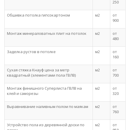
250
Обшивка потолка гипсокартоном
м2
от
900
Монтаж минераловатных плит на потолок
м2
от
480
Заделка рустов в потолке
м2
от
160
Сухая стяжка Кнауф цена за метр
м2
от
квадратный (элементами пола ГВЛВ)
700
Монтаж финишного Суперлиста ГВЛВ на
м2
от
клей и саморезы
320
Выравнивание наливным полом по маякам
м2
от
760
Устройство пола из деревянной доски по
м2
от