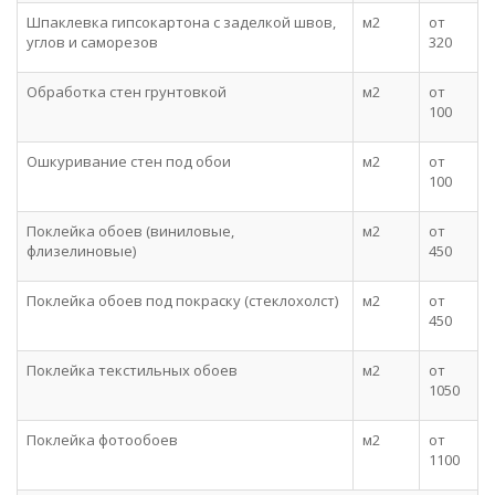
Шпаклевка гипсокартона с заделкой швов,
м2
от
углов и саморезов
320
Обработка стен грунтовкой
м2
от
100
Ошкуривание стен под обои
м2
от
100
Поклейка обоев (виниловые,
м2
от
флизелиновые)
450
Поклейка обоев под покраску (стеклохолст)
м2
от
450
Поклейка текстильных обоев
м2
от
1050
Поклейка фотообоев
м2
от
1100