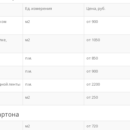
Ед. измерения
Цена, руб.
ском
м2
от 900
лке,
м2
от 1050
п.м.
от 850
п.м.
от 900
дной ленты
п.м.
от 2200
м2
от 250
артона
м2
от 720