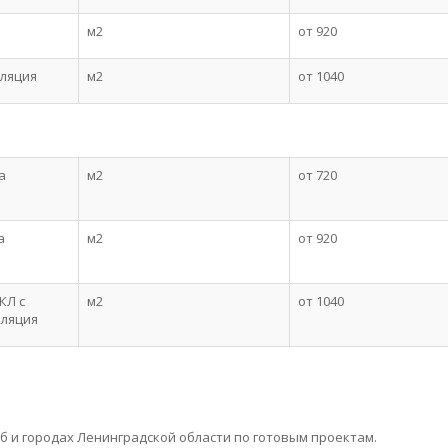
.
м2
от 920
оляция
м2
от 1040
а
м2
от 720
а
м2
от 920
КЛ с
м2
от 1040
оляция
б и городах Ленинградской области по готовым проектам.