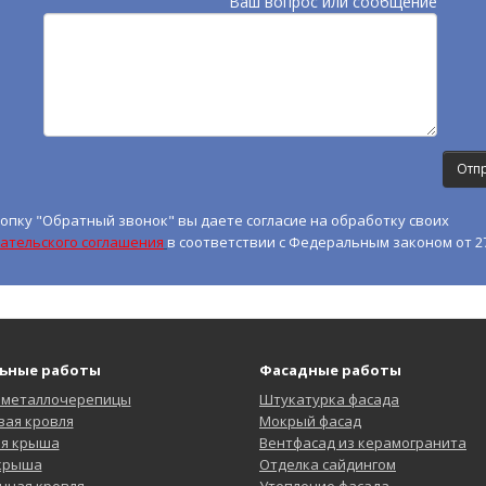
Ваш вопрос или сообщение
опку "Обратный звонок" вы даете согласие на обработку своих
ательского соглашения
в соответствии с Федеральным законом от 27
ьные работы
Фасадные работы
 металлочерепицы
Штукатурка фасада
ая кровля
Мокрый фасад
ая крыша
Вентфасад из керамогранита
 крыша
Отделка сайдингом
нная кровля
Утепление фасада