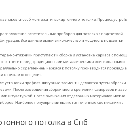
казчиков способ монтажа гипсокартонного потолка. Процесс устрой
расположение осветительных приборов для потолка с подсветкой,
нфигурация. Все данные включая количество и мощность подсветки
тера-монтажники приступают к сборке и установке каркаса с помо
тво в весе перед традиционными металлическими оцинкованными
араллельно с креплением каркаса к потолку производится прокладка
и к точкам освещения.
ле установки профиля. Фигурные элементы делаются путем обрезки 
орезами. После завершения сборки места крепления саморезов и заз
 или штукатуркой. После высыхания отделочных материалов можно
иборов. Наиболее популярными являются точечные светильники с
ртонного потолка в Спб