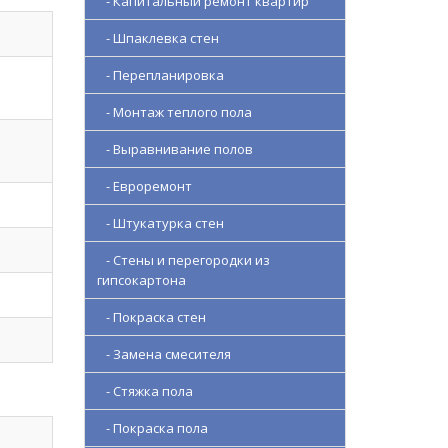
- Капитальный ремонт квартир
- Шпаклевка стен
- Перепланировка
- Монтаж теплого пола
- Выравнивание полов
- Евроремонт
- Штукатурка стен
- Стены и перегородки из
гипсокартона
- Покраска стен
- Замена смесителя
- Стяжка пола
- Покраска пола