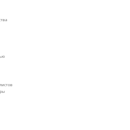
ства
щью
листов
оры