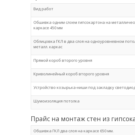
Вид работ
Обшивка одним слоем гипсокартона на металличе
каркасе 450 мм
Облицовка ГКЛ в два слоя на одноуровневном пото
металл. каркас
Прямой короб второго уровня
Криволинейный короб второго уровня
Устройство козырька-ниши под закладку светодио
Шумоизоляция потолка
Прайс на монтаж стен из гипсок
Обшивка ГКЛ два слоя на каркасе 650 мм.