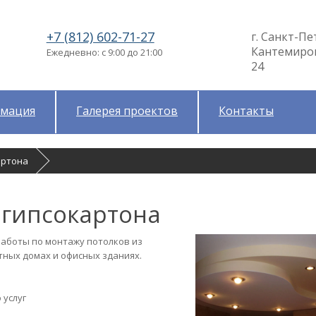
+7 (812) 602-71-27
г. Санкт-Пе
Кантемировс
Ежедневно: с 9:00 до 21:00
24
мация
Галерея проектов
Контакты
артона
 гипсокартона
аботы по монтажу потолков из
тных домах и офисных зданиях.
 услуг