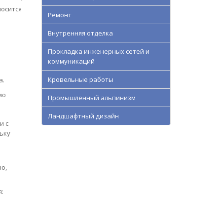
носится
Ремонт
Внутренняя отделка
Прокладка инженерных сетей и
коммуникаций
Кровельные работы
а.
мо
Промышленный альпинизм
Ландшафтный дизайн
и с
ьку
ю,
: