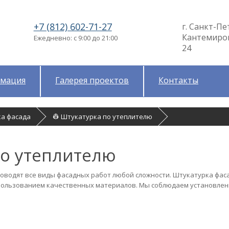
+7 (812) 602-71-27
г. Санкт-Пе
Кантемировс
Ежедневно: с 9:00 до 21:00
24
мация
Галерея проектов
Контакты
а фасада
👷 Штукатурка по утеплителю
по утеплителю
водят все виды фасадных работ любой сложности. Штукатурка фас
использованием качественных материалов. Мы соблюдаем установле