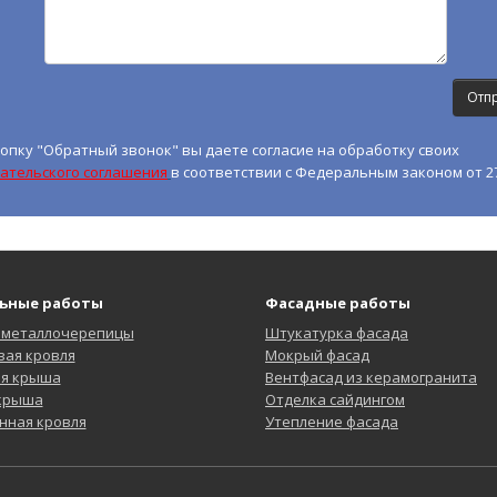
опку "Обратный звонок" вы даете согласие на обработку своих
ательского соглашения
в соответствии с Федеральным законом от 27
ьные работы
Фасадные работы
 металлочерепицы
Штукатурка фасада
ая кровля
Мокрый фасад
ая крыша
Вентфасад из керамогранита
 крыша
Отделка сайдингом
нная кровля
Утепление фасада