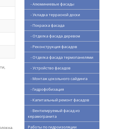
- Алюминиевые фасады
- Укладка террасной доски
- Покраска фасада
- Отделка фасада деревом
- Реконструкция фасадов
- Отделка фасада термопанелями
ти,
- Устройство фасадов
- Монтаж цокольного сайдинга
- Гидрофобизация
- Капитальный ремонт фасадов
- Вентилируемый фасад из
керамогранита
Работы по гидроизоляции
олокна,