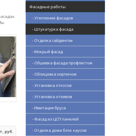
Фасадные работы
асадах.
- Утепление фасадов
Мы
- Штукатурка фасада
- Отделка сайдингом
- Мокрый фасад
- Обшивка фасада профлистом
- Облицовка кирпичом
- Установка откосов
- Установка отливов
- Имитация бруса
- Фасад из ЦСП панелей
- Отделка дома блок хаусом
, руб.