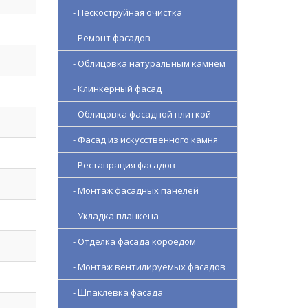
- Пескоструйная очистка
- Ремонт фасадов
- Облицовка натуральным камнем
- Клинкерный фасад
- Облицовка фасадной плиткой
- Фасад из искусственного камня
- Реставрация фасадов
- Монтаж фасадных панелей
- Укладка планкена
- Отделка фасада короедом
- Монтаж вентилируемых фасадов
- Шпаклевка фасада