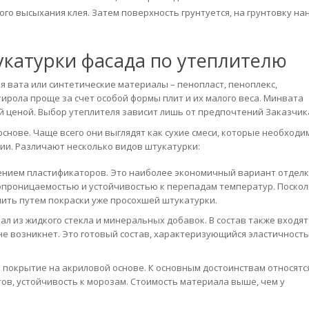
го высыхания клея. Затем поверхность грунтуется, на грунтовку на
катурки фасада по утеплителю
 вата или синтетические материалы – пенопласт, пеноплекс,
ирола проще за счет особой формы плит и их малого веса. Минвата
й ценой. Выбор утеплителя зависит лишь от предпочтений Заказчик
снове. Чаще всего они выглядят как сухие смеси, которые необходи
ии. Различают несколько видов штукатурки:
лением пластификаторов. Это наиболее экономичный вариант отделк
опроницаемостью и устойчивостью к перепадам температур. Поскол
ить путем покраски уже просохшей штукатурки.
л из жидкого стекла и минеральных добавок. В состав также входят
не возникнет. Это готовый состав, характеризующийся эластичность
 покрытие на акриловой основе. К основным достоинствам относятся
ов, устойчивость к морозам. Стоимость материала выше, чем у