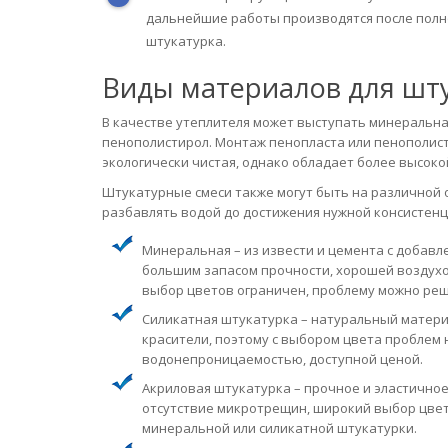
дальнейшие работы производятся после полно
штукатурка.
Виды материалов для шту
В качестве утеплителя может выступать минеральная
пенополистирол. Монтаж пенопласта или пенополист
экологически чистая, однако обладает более высоко
Штукатурные смеси также могут быть на различной о
разбавлять водой до достижения нужной консистенц
Минеральная – из извести и цемента с добав
большим запасом прочности, хорошей воздух
выбор цветов ограничен, проблему можно реш
Силикатная штукатурка – натуральный материа
красители, поэтому с выбором цвета проблем 
водонепроницаемостью, доступной ценой.
Акриловая штукатурка – прочное и эластичное
отсутствие микротрещин, широкий выбор цвет
минеральной или силикатной штукатурки.