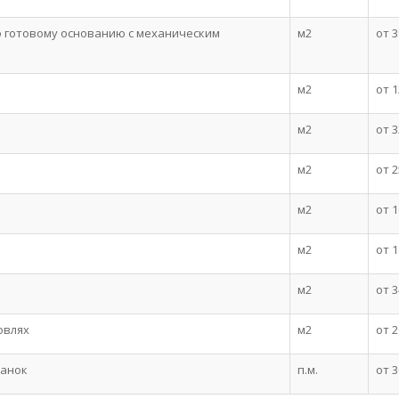
о готовому основанию с механическим
м2
от 3
м2
от 1
м2
от 3
м2
от 2
м2
от 1
м2
от 1
м2
от 3
овлях
м2
от 2
ланок
п.м.
от 3