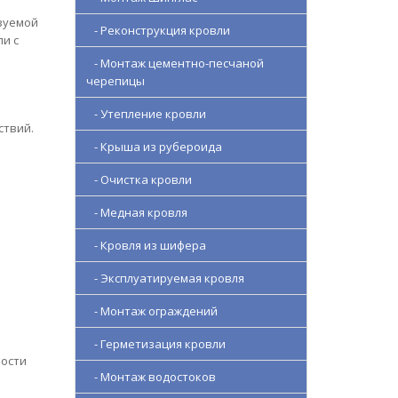
зуемой
- Реконструкция кровли
и с
- Монтаж цементно-песчаной
черепицы
- Утепление кровли
ствий.
- Крыша из рубероида
- Очистка кровли
- Медная кровля
- Кровля из шифера
- Эксплуатируемая кровля
- Монтаж ограждений
- Герметизация кровли
ности
- Монтаж водостоков