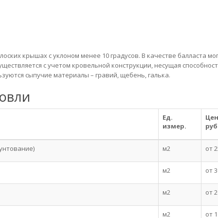
оских крышах с уклоном менее 10 градусов. В качестве балласта мо
ществляется с учетом кровельной конструкции, несущая способнос
зуются сыпучие материалы – гравий, щебень, галька.
ровли
Ед.
Цен
измер.
руб
рунтование)
м2
от 2
м2
от 3
м2
от 2
м2
от 1