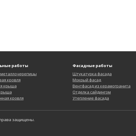
ьные работы
Фасадные работы
 металлочерепицы
Штукатурка фасада
ая кровля
Мокрый фасад
ая крыша
Вентфасад из керамогранита
 крыша
Отделка сайдингом
нная кровля
Утепление фасада
 права защищены.