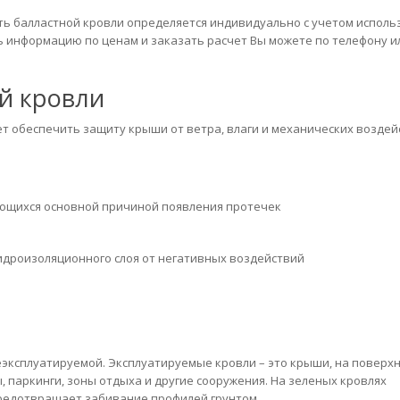
ть балластной кровли определяется индивидуально с учетом исполь
ь информацию по ценам и заказать расчет Вы можете по телефону ил
й кровли
т обеспечить защиту крыши от ветра, влаги и механических воздей
яющихся основной причиной появления протечек
идроизоляционного слоя от негативных воздействий
еэксплуатируемой. Эксплуатируемые кровли – это крыши, на поверх
 паркинги, зоны отдыха и другие сооружения. На зеленых кровлях
предотвращает забивание профилей грунтом.