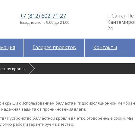
+7 (812) 602-71-27
г. Санкт-Пе
Кантемировс
Ежедневно: с 9:00 до 21:00
24
мация
Галерея проектов
Контакты
астная кровля
ской крыши с использованием балласта и гидроизоляционной мембран
 надежная защита от проникновения влаги.
вят устройство балластной кровли в четко оговоренные сроки. Мы
логию работ и гарантируем качество.