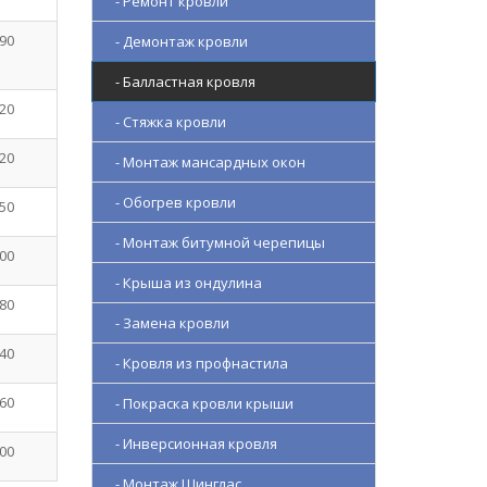
- Ремонт кровли
90
- Демонтаж кровли
- Балластная кровля
20
- Стяжка кровли
20
- Монтаж мансардных окон
- Обогрев кровли
50
- Монтаж битумной черепицы
00
- Крыша из ондулина
80
- Замена кровли
40
- Кровля из профнастила
60
- Покраска кровли крыши
- Инверсионная кровля
00
- Монтаж Шинглас