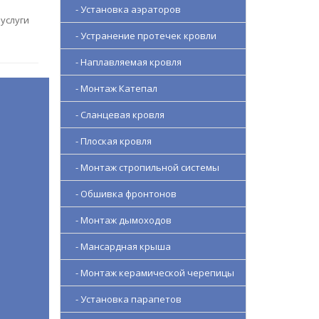
- Установка аэраторов
услуги
- Устранение протечек кровли
- Наплавляемая кровля
- Монтаж Катепал
- Сланцевая кровля
- Плоская кровля
- Монтаж стропильной системы
- Обшивка фронтонов
- Монтаж дымоходов
- Мансардная крыша
- Монтаж керамической черепицы
- Установка парапетов