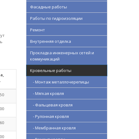
Фасадные работы
Работы по гидроизоляции
Ремонт
гут
Внутренняя отделка
ть
Прокладка инженерных сетей и
коммуникаций
Кровельные работы
а,
.
- Монтаж металлочерепицы
- Мягкая кровля
50
- Фальцевая кровля
00
- Рулонная кровля
60
- Мембранная кровля
00