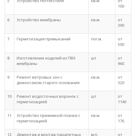
5
Устройство геотекстиля
кв.м.
от
100
6
Устройство мембраны
кв.м.
от
390
7
Герметизация примыканий
пог.м.
от
500
8
Изготовление изделий из ПВХ
шт
от
мембраны
960
9
Ремонт ветровых зон с
кв.м.
от
демонтажом старого основания
320
10
Ремонт водосточных воронок с
шт
от
герметизацией
1140
11
Устройство прижимной планки с
кв.м.
от
герметизацией
176
12
Демонтаж и монтаж парапетных
м.п.
от