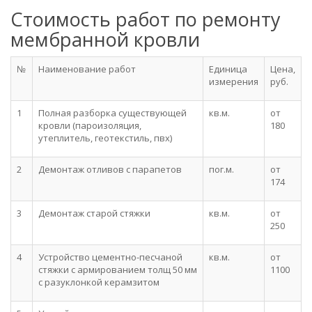
Стоимость работ по ремонту
мембранной кровли
№
Наименование работ
Единица
Цена,
измерения
руб.
1
Полная разборка существующей
кв.м.
от
кровли (пароизоляция,
180
утеплитель, геотекстиль, пвх)
2
Демонтаж отливов с парапетов
пог.м.
от
174
3
Демонтаж старой стяжки
кв.м.
от
250
4
Устройство цементно-песчаной
кв.м.
от
стяжки с армированием толщ 50 мм
1100
с разуклонкой керамзитом