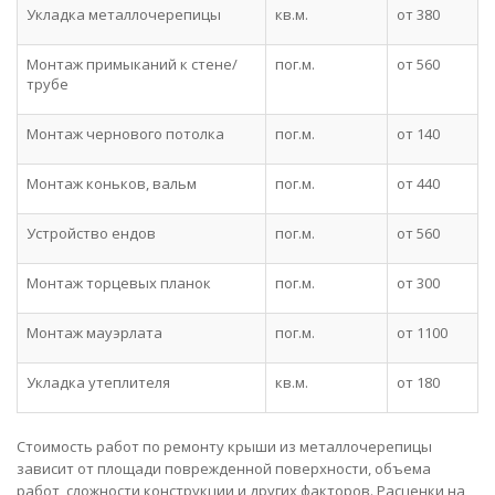
Укладка металлочерепицы
кв.м.
от 380
Монтаж примыканий к стене/
пог.м.
от 560
трубе
Монтаж чернового потолка
пог.м.
от 140
Монтаж коньков, вальм
пог.м.
от 440
Устройство ендов
пог.м.
от 560
Монтаж торцевых планок
пог.м.
от 300
Монтаж мауэрлата
пог.м.
от 1100
Укладка утеплителя
кв.м.
от 180
Стоимость работ по ремонту крыши из металлочерепицы
зависит от площади поврежденной поверхности, объема
работ, сложности конструкции и других факторов. Расценки на