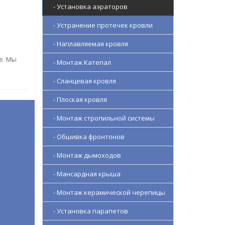
- Установка аэраторов
- Устранение протечек кровли
- Наплавляемая кровля
е. Мы
- Монтаж Катепал
- Сланцевая кровля
- Плоская кровля
- Монтаж стропильной системы
- Обшивка фронтонов
- Монтаж дымоходов
- Мансардная крыша
- Монтаж керамической черепицы
- Установка парапетов