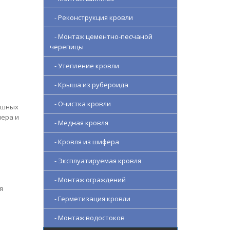
- Реконструкция кровли
- Монтаж цементно-песчаной
черепицы
- Утепление кровли
- Крыша из рубероида
- Очистка кровли
ушных
мера и
- Медная кровля
- Кровля из шифера
- Эксплуатируемая кровля
- Монтаж ограждений
я
- Герметизация кровли
- Монтаж водостоков