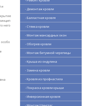
- Ремонт кровли
 и
- Демонтаж кровли
окрытие
- Балластная кровля
принцип
то него
- Стяжка кровли
- Монтаж мансардных окон
 особо
- Обогрев кровли
е
- Монтаж битумной черепицы
х
- Крыша из ондулина
- Замена кровли
- Кровля из профнастила
авна
- Покраска кровли крыши
- Инверсионная кровля
- Монтаж Шинглас