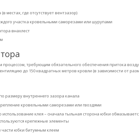
(в местах, где отсутствует вентзазор)
аждого участка кровельными саморезами или шурупами
атора внахлест
ом
атора
м процессом, требующим обязательного обеспечения притока возд
вентиляцию до 150 квадратных метров кровли (в зависимости от раз
по размеру внутреннего зазора канала
 крепление кровельными саморезами или гвоздями
 использование клея – сначала тыльная сторона юбки обмазываетс
используются крепежные элементы
 части юбки битумным клеем