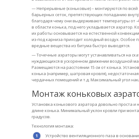
— Непрерывные (коньковые) – монтируются по всей д
барьерных сеток, препятствующих попаданию внутр
благодаря чему они выдерживают температуры от -4
в области конька, под него укладывается аэратор. 
их работы основывается на естественной конвекции 
из-под карниза приходит холодный воздух. Особое 
вредные вещества из битума быстро выводятся.
— Точечные аэраторы могут устанавливаться на скат
нуждающихся в ускоренном движении воздушной масс
Размещаются на расстоянии 15 см от конька. Устано
конька (например, шатровая кровля), недостаточная
чердачных помещений и т.д. Максимальный угол накл
Монтаж коньковых аэрат
Установка конькового аэратора довольно проста и 
длине конька. Минимальный уклон кровли при монтаж
градусов.
Технология монтажа:
Устройство вентиляционного паза в основани