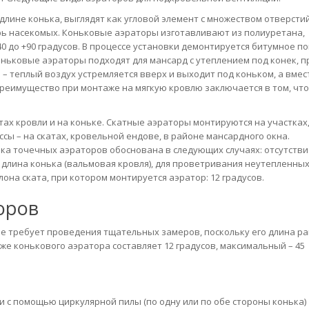
лине конька, выглядят как угловой элемент с множеством отверстий
ь насекомых. Коньковые аэраторы изготавливают из полиуретана,
0 до +90 градусов. В процессе установки демонтируется битумное п
Коньковые аэраторы подходят для мансард с утеплением под конек, 
– теплый воздух устремляется вверх и выходит под коньком, а вмес
преимущество при монтаже на мягкую кровлю заключается в том, что
ах кровли и на коньке. Скатные аэраторы монтируются на участках,
ы – на скатах, кровельной ендове, в районе мансардного окна.
вка точечных аэраторов обоснована в следующих случаях: отсутстви
 длина конька (вальмовая кровля), для проветривания неутепленны
она ската, при котором монтируется аэратор: 12 градусов.
оров
не требует проведения тщательных замеров, поскольку его длина р
е конькового аэратора составляет 12 градусов, максимальный – 45
и с помощью циркулярной пилы (по одну или по обе стороны конька)