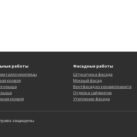
ьные работы
Фасадные работы
 металлочерепицы
Штукатурка фасада
ая кровля
Мокрый фасад
ая крыша
Вентфасад из керамогранита
 крыша
Отделка сайдингом
нная кровля
Утепление фасада
 права защищены.