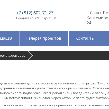
+7 (812) 602-71-27
г. Санкт-Пе
Кантемировс
Ежедневно: с 9:00 до 21:00
24
мация
Галерея проектов
Контакты
новка аэраторов
в
димым условием долговечности и функциональности крыши. При отс
внутренних помещениях дома становится сырым и затхлым. Основные
ьного пирога, подвергающегося регулярному воздействию влаги. Д
нных вентиляционных каналов, через которые влага будет быстро у
торую в самые короткие сроки смогут решить специалисты нашей ко