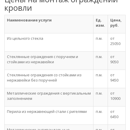
кровли
Наименование услуги
Ед.
Цена,
изм.
руб.
Из цельного стекла
п.м.
от
25050
Стеклянные ограждения с поручнем и
п.м.
от
стойками из нержавейки
9050
Стеклянные ограждения со стойками из
п.м.
от
нержавейки без поручней
9450
Металлические ограждения с вертикальным
п.м.
от
заполнением
10900
Перила из нержавеющей стали с ригелями
п.м.
от
6450
Металлические антивандальные
п.м.
от