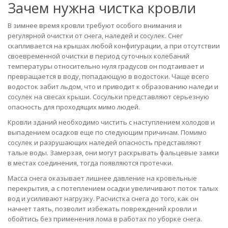
Зачем нужна чистка кровли
В зимнее время кровли требуют особого внимания и
регулярной очистки от снега, наледей и сосулек. Снег
скапливается на крышах любой конфигурации, а при отсутствии
своевременной очистки в период суточных колебаний
температуры относительно нуля градусов он подтаивает и
превращается в воду, попадающую в водостоки. Чаще всего
водосток забит льдом, что и приводит к образованию наледи и
сосулек на свесах крыши. Сосульки представляют серьезную
опасность для проходящих мимо людей.
Кровли зданий необходимо чистить с наступлением холодов и
выпадением осадков еще по следующим причинам. Помимо
сосулек и разрушающих наледей опасность представляют
талые воды. Замерзая, они могут раскрывать фальцевые замки
в местах соединения, тогда появляются протечки.
Масса снега оказывает лишнее давление на кровельные
перекрытия, а с потеплением осадки увеличивают поток талых
вод и усиливают нагрузку. Расчистка снега до того, как он
начнет таять, позволит избежать повреждений кровли и
обойтись без применения лома в работах по уборке снега.