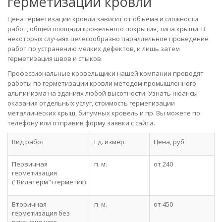
герметизации кровли
Цена герметизации кровли зависит от объема и сложности
работ, общей площади кровельного покрытия, типа крыши. В
некоторых случаях целесообразно параллельное проведение
работ по устранению мелких дефектов, и лишь затем
герметизация швов и стыков.
Профессиональные кровельщики нашей компании проводят
работы по герметизации кровли методом промышленного
альпинизма на зданиях любой высотности. Узнать нюансы
оказания отдельных услуг, стоимость герметизации
металлических крыш, битумных кровель и пр. Вы можете по
телефону или отправив форму заявки с сайта.
Вид работ
Ед. измер.
Цена, руб.
Первичная
п. м.
от 240
герметизация
("Вилатерм"+герметик)
Вторичная
п. м.
от 450
герметизация без
вскрытия шва