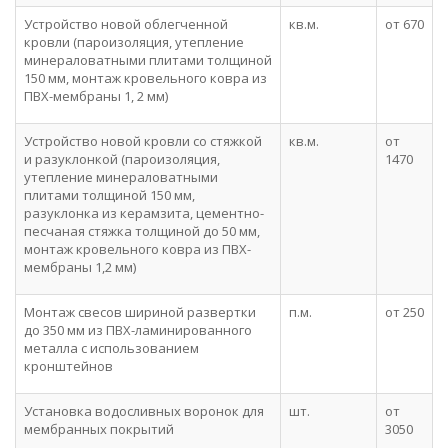
Устройство новой облегченной
кв.м.
от 670
кровли (пароизоляция, утепление
минераловатными плитами толщиной
150 мм, монтаж кровельного ковра из
ПВХ-мембраны 1, 2 мм)
Устройство новой кровли со стяжкой
кв.м.
от
и разуклонкой (пароизоляция,
1470
утепление минераловатными
плитами толщиной 150 мм,
разуклонка из керамзита, цементно-
песчаная стяжка толщиной до 50 мм,
монтаж кровельного ковра из ПВХ-
мембраны 1,2 мм)
Монтаж свесов шириной развертки
п.м.
от 250
до 350 мм из ПВХ-ламинированного
металла с использованием
кронштейнов
Установка водосливных воронок для
шт.
от
мембранных покрытий
3050