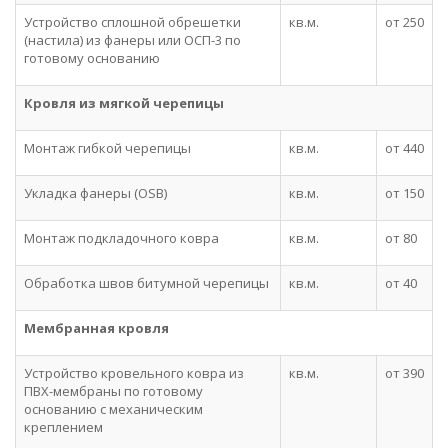
Устройство сплошной обрешетки
кв.м.
от 250
(настила) из фанеры или ОСП-3 по
готовому основанию
Кровля из мягкой черепицы
Монтаж гибкой черепицы
кв.м.
от 440
Укладка фанеры (OSB)
кв.м.
от 150
Монтаж подкладочного ковра
кв.м.
от 80
Обработка швов битумной черепицы
кв.м.
от 40
Мембранная кровля
Устройство кровельного ковра из
кв.м.
от 390
ПВХ-мембраны по готовому
основанию с механическим
креплением