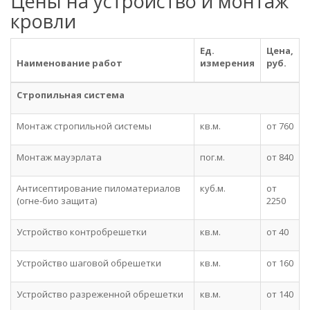
Цены на устройство и монтаж
кровли
Ед.
Цена,
Наименование работ
измерения
руб.
Стропильная система
Монтаж стропильной системы
кв.м.
от 760
Монтаж мауэрлата
пог.м.
от 840
Антисептирование пиломатериалов
куб.м.
от
(огне-био защита)
2250
Устройство контробрешетки
кв.м.
от 40
Устройство шаговой обрешетки
кв.м.
от 160
Устройство разреженной обрешетки
кв.м.
от 140