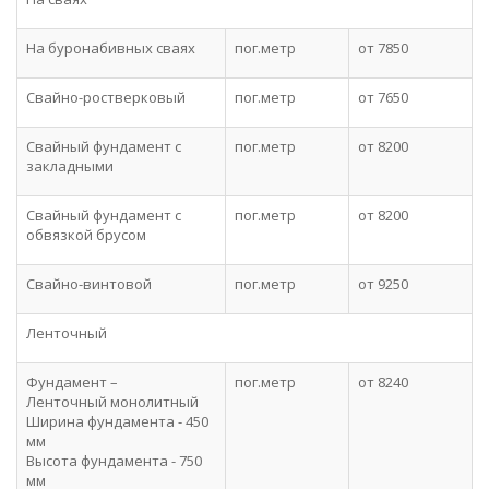
На буронабивных сваях
пог.метр
от 7850
Свайно-ростверковый
пог.метр
от 7650
Свайный фундамент c
пог.метр
от 8200
закладными
Свайный фундамент c
пог.метр
от 8200
обвязкой брусом
Свайно-винтовой
пог.метр
от 9250
Ленточный
Фундамент –
пог.метр
от 8240
Ленточный монолитный
Ширина фундамента - 450
мм
Высота фундамента - 750
мм