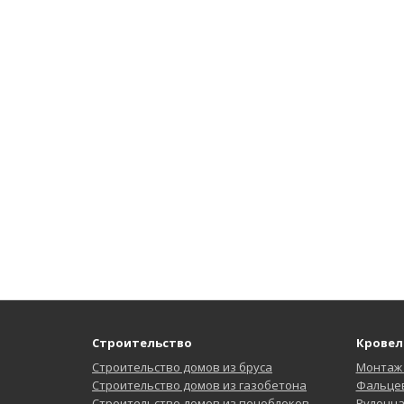
Строительство
Кровел
Строительство домов из бруса
Монтаж
Строительство домов из газобетона
Фальцев
Строительство домов из пеноблоков
Рулонн