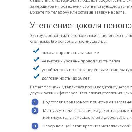
отделочного материала, площадь поверхности, сложн
замерщиков и проведения соответствующих расчето
можете по телефону или оставив заявку на сайте.
Утепление цоколя пеноп
Экструдированный пенополистирол (пеноплекс) – л
стен дома. Его основные преимущества:
высокая прочность на сжатие
невысокий уровень проводимости тепла
устойчивость к влаге и перепадам температур
долговечность (до 50 лет)
Расчет толщины утеплителя производится с учетом 
других важных факторов. Технология утепления цоко
Подготовка поверхности: очистка от загрязне
Монтаж утеплителя: сначала делается размет
монтируются с помощью клея и дюбелей; сты
Завершающий этап: крепится металлический 