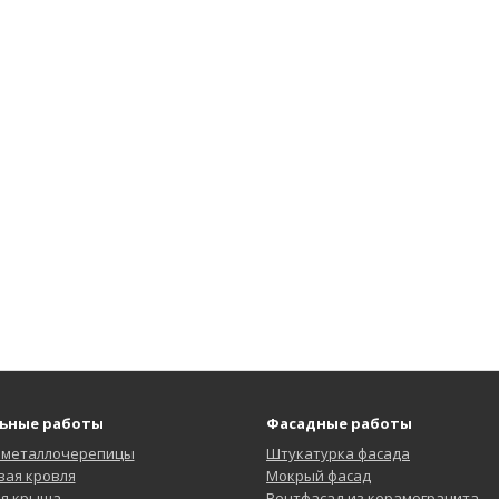
ьные работы
Фасадные работы
 металлочерепицы
Штукатурка фасада
ая кровля
Мокрый фасад
ая крыша
Вентфасад из керамогранита