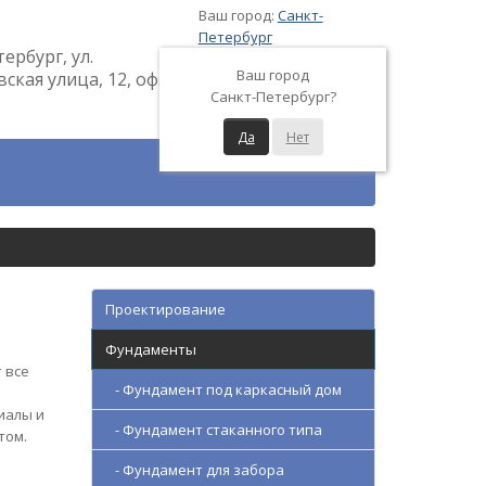
Ваш город:
Санкт-
Петербург
тербург, ул.
Ваш город
кая улица, 12, оф.
Санкт-Петербург?
Да
Нет
Проектирование
Фундаменты
 все
- Фундамент под каркасный дом
иалы и
- Фундамент стаканного типа
том.
- Фундамент для забора