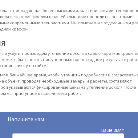
опласта, обладающая более высокими характеристиками: теплопров
цоколя пенополистиролом в нашей компании проводится опытными
мыми современными технологиями. Мы поможем и с отделочными ра
дной краской.
ля
ые услуги, произведем утепление цоколя в самые короткие сроки п
 можете быть полностью уверены в превосходном результате работ
тавив заявку на сайте.
ами в ближайшее время, чтобы уточнить подробности и согласовать
а объект, проводят необходимые замеры и расчеты, составляют
орой указываются фиксированные цены на утепление цоколя. После
ком мы приступаем к выполнению работ.
Напишите нам
Ваше имя*