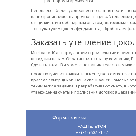
раствором и армируется.
Пеноплекс – более усовершествованная версия пен
влагопроницаемость, прочность, цена. Утепление 
специалистами с обширным опытом, знакомыми с са
– оштукатурим цоколь фундамента, обработаем фаса
Заказать утепление цоко
Мы более 10 лет предлагаем строительные и ремонтн
выгодным ценам. Обратившись в нашу компанию, Вы
Сделать заказ Вы можете по нашим телефонам или ос
После получения заявки наш менеджер свяжется с В
приезда замерщиков. Наши специалисты выезжают н
техническое задание и разрабатывают смету, в кот
утверждения сметы и подписания договора Заказчи
Форма заявки
НАШ ТЕЛЕФОН
+7 (812) 602-71-27