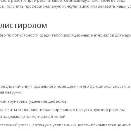
ость работ и пр.) и рассчитывается индивидуально после выезда
в. Получить профессиональную консультацию или заказать наши ус
олистиролом
идер по популярности среди теплоизоляционных материалов для нар
предназначения подвального помещения и его функциональности, а
ля снаружи:
ний, грунтовка, удаление дефектов
ка, плиты пенополистирола нарезаются на куски нужного размера,
ки заделываются монтажной пеной
откосный уголок, затем уже утепленный цоколь покрывается цемен