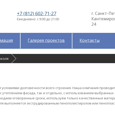
+7 (812) 602-71-27
г. Санкт-Пе
Кантемировс
Ежедневно: с 9:00 до 21:00
24
мация
Галерея проектов
Контакты
околя
 условиями долговечности всего строения. Наша компания проводит
с утеплением фасада, так и отдельно, с использованием выбранных
людаем оговоренные сроки, используем только качественные матер
оля выполняется экструдированным пенополистиролом или пеноплас