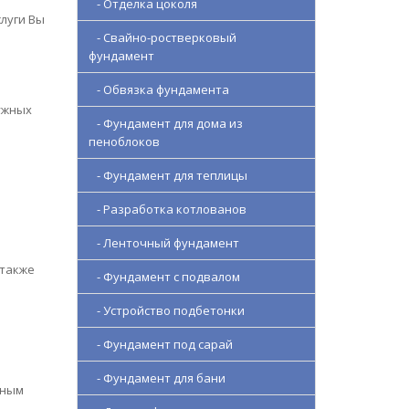
- Отделка цоколя
луги Вы
- Свайно-ростверковый
фундамент
- Обвязка фундамента
ужных
- Фундамент для дома из
пеноблоков
- Фундамент для теплицы
- Разработка котлованов
- Ленточный фундамент
 также
- Фундамент с подвалом
- Устройство подбетонки
- Фундамент под сарай
- Фундамент для бани
тным