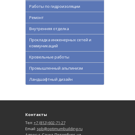
Работы по гидроизоляции
Ремонт
Внутренняя отделка
Прокладка инженерных сетей и
коммуникаций
Кровельные работы
Промышленный альпинизм
Ландшафтный дизайн
Контакты
Тел:
+7 (812) 602-71-27
Email:
spb@optimumbuilding.ru
Адрес: г. Санкт-Петербург, ул.