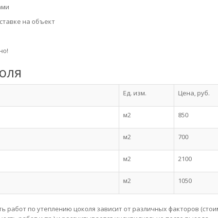
ами
ставке на объект
но!
оля
Ед. изм.
Цена, руб.
м2
850
м2
700
м2
2100
м2
1050
ь работ по утеплению цоколя зависит от различных факторов (стои