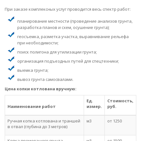
При заказе комплексных услуг проводится весь спектр работ:
планирование местности (проведение анализов грунта,
разработка планов и схем, осушение грунта);
геосъемка, разметка участка, выравнивание рельефа
при необходимости;
поиск полигона для утилизации грунта;
организация подъездных путей для спецтехники;
выемка грунта;
вывоз грунта самосвалами.
Цена копки котлована вручную:
Ед.
Стоимость,
Наименование работ
измер.
руб.
Ручная копка котлована и траншей
м3
от 1250
в отвал (глубина до 3 метров)
Копка промерзшего грунта
м3
от 1500