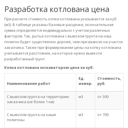
Разработка котлована цена
При расчете стоимость копки котлована указывается за куб
(м3). В таблице указаны базовые расценки, окончательная
сумма определяется индивидуально с учетом различных
факторов. Так, рытье котлована с вывозом грунта на наш
полигон будет существенно дороже, чем при вывозе на участок
заказчика. Также при формировании цены на копку котлована
учитывается расстояние, на которое нужно вывезти
разработанный грунт.
Копка котлована экскаватором цена за куб:
Ед.
Стоимость,
Наименование работ
измер.
руб.
С вывозом грунта на территорию
м3
от 300
заказчика (не более 1 км)
С вывозом грунта на наши
м3
от 700
полигоны