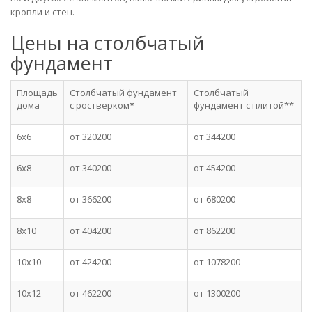
кровли и стен.
Цены на столбчатый
фундамент
Площадь
Столбчатый фундамент
Столбчатый
дома
с ростверком*
фундамент с плитой**
6x6
от 320200
от 344200
6x8
от 340200
от 454200
8x8
от 366200
от 680200
8x10
от 404200
от 862200
10x10
от 424200
от 1078200
10x12
от 462200
от 1300200